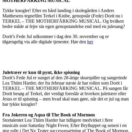
MOTHERFÅRKING MUSICAL
Tykke knogler! Efter en hård landing i skolegården i Anders
Matthesens tegnefilm Terkel i Knibe, genopstår (Fede) Dorit nu i
TERKEL – THE MOTHERFÅRKING MUSICAL. Og hvilken
bedre måde at fejre sin egen genopstandelse end med en julesang?
Dorit’s Fede Jul udkommer i dag den 30. november og er
tilgængelig via alle digitale tjenester. Hør den
her
Juletræer er kun til pynt, ikke spisning
Dorit’s Fede Jul er sunget af den 28-årige skuespiller og sangerinde
Lea Thiim Harder, der fra februar næste år har rollen som Dorit i
TERKEL – THE MOTHERFÅRKING MUSICAL. På sangen får
Dorit besøg af Terkel, der venligt foreslår at hverken juletræer eller
Jesus er til spisning – men hvad skal man gøre, når det er jul og man
har tykke knogler?
Fra Jokeren og Aqua til The Book of Mormon
Stortalentet Lea Thiim Harder har tidligere medvirket i flere
musicals som Saturday Night Fever, Efter Brylluppet og senest i en
stor rolle i Det Ny Teater succesopsætning af The Book of Mormon,