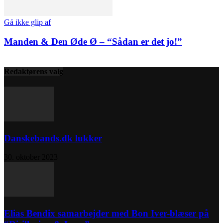
Gå ikke glip af
Manden & Den Øde Ø – “Sådan er det jo!”
Redaktørens valg
Danskebands.dk lukker
30. oktober 2023
Elias Bendix samarbejder med Bon Iver-blæser på