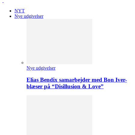
NYT
Nye udgivelser
Nye udgivelser
Elias Bendix samarbejder med Bon Iver-
blæser på “Disillusion & Love”