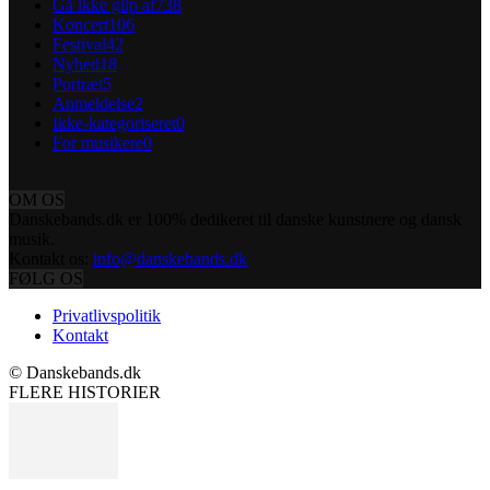
Gå ikke glip af
738
Koncert
106
Festival
42
Nyhed
18
Portræt
5
Anmeldelse
2
Ikke-kategoriseret
0
For musikere
0
OM OS
Danskebands.dk er 100% dedikeret til danske kunstnere og dansk
musik.
Kontakt os:
info@danskebands.dk
FØLG OS
Privatlivspolitik
Kontakt
© Danskebands.dk
FLERE HISTORIER