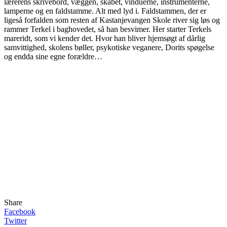
lærerens skrivebord, væggen, skabet, vinduerne, instrumenterne,
lamperne og en faldstamme. Alt med lyd i. Faldstammen, der er
ligeså forfalden som resten af Kastanjevangen Skole river sig løs og
rammer Terkel i baghovedet, så han besvimer. Her starter Terkels
mareridt, som vi kender det. Hvor han bliver hjemsøgt af dårlig
samvittighed, skolens bøller, psykotiske veganere, Dorits spøgelse
og endda sine egne forældre…
Share
Facebook
Twitter