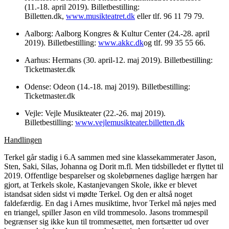
(11.-18. april 2019). Billetbestilling:
Billetten.dk,
www.musikteatret.dk
eller tlf. 96 11 79 79.
Aalborg: Aalborg Kongres & Kultur Center (24.-28. april
2019). Billetbestilling:
www.akkc.dk
og tlf. 99 35 55 66.
Aarhus: Hermans (30. april-12. maj 2019). Billetbestilling:
Ticketmaster.dk
Odense: Odeon (14.-18. maj 2019). Billetbestilling:
Ticketmaster.dk
Vejle: Vejle Musikteater (22.-26. maj 2019).
Billetbestilling:
www.vejlemusikteater.billetten.dk
Handlingen
Terkel går stadig i 6.A sammen med sine klassekammerater Jason,
Sten, Saki, Silas, Johanna og Dorit m.fl. Men tidsbilledet er flyttet til
2019. Offentlige besparelser og skolebørnenes daglige hærgen har
gjort, at Terkels skole, Kastanjevangen Skole, ikke er blevet
istandsat siden sidst vi mødte Terkel. Og den er altså noget
faldefærdig. En dag i Arnes musiktime, hvor Terkel må nøjes med
en triangel, spiller Jason en vild trommesolo. Jasons trommespil
begrænser sig ikke kun til trommesættet, men fortsætter ud over