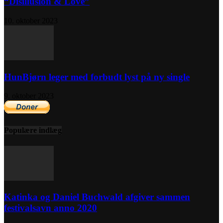
“Disillusion & Love”
10. oktober 2023
HunBjørn leger med forbudt lyst på ny single
9. oktober 2023
Populære indlæg
Katinka og Daniel Buchwald afgiver sammen
festivalsavn anno 2020