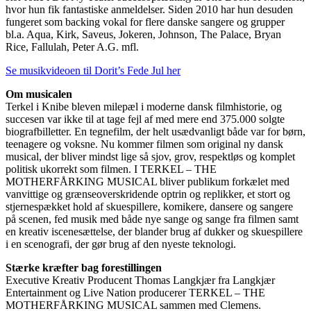
hvor hun fik fantastiske anmeldelser. Siden 2010 har hun desuden
fungeret som backing vokal for flere danske sangere og grupper
bl.a. Aqua, Kirk, Saveus, Jokeren, Johnson, The Palace, Bryan
Rice, Fallulah, Peter A.G. mfl.
Se musikvideoen til Dorit’s Fede Jul her
Om musicalen
Terkel i Knibe bleven milepæl i moderne dansk filmhistorie, og
succesen var ikke til at tage fejl af med mere end 375.000 solgte
biografbilletter. En tegnefilm, der helt usædvanligt både var for børn,
teenagere og voksne. Nu kommer filmen som original ny dansk
musical, der bliver mindst lige så sjov, grov, respektløs og komplet
politisk ukorrekt som filmen. I TERKEL – THE
MOTHERFÅRKING MUSICAL bliver publikum forkælet med
vanvittige og grænseoverskridende optrin og replikker, et stort og
stjernespækket hold af skuespillere, komikere, dansere og sangere
på scenen, fed musik med både nye sange og sange fra filmen samt
en kreativ iscenesættelse, der blander brug af dukker og skuespillere
i en scenografi, der gør brug af den nyeste teknologi.
Stærke kræfter bag forestillingen
Executive Kreativ Producent Thomas Langkjær fra Langkjær
Entertainment og Live Nation producerer TERKEL – THE
MOTHERFÅRKING MUSICAL sammen med Clemens.