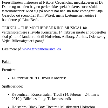
Forestillingen instrueres af Nikolaj Cederholm, medskaberen af Dr
Dante og manden bag en perlerække spektakulære, succesfulde
teaterkoncerter. Med sig på holdet har han sin faste koreograf Anja
Gaardbo og scenograf Kim Witzel, mens kostumerne lægges i
hænderne på Line Bech.
TERKEL – THE MOTHERFÅRKING MUSICAL får
verdenspremiere i Tivolis Koncertsal 14. februar næste år og derefter
skal på turné landet rundt til Holstebro, Aalborg, Aarhus, Odense og
Vejle. Billetsalget er i gang!
Læs mere på
www.terkelthemusical.dk
Fakta:
Premiere:
14. februar 2019 i Tivolis Koncertsal
Spilleperiode:
København: Koncertsalen, Tivoli (14. februar – 24. marts
2019 ). Billetbestilling: Ticketmaster.dk
Holstebro: Black Box Theatre i Musikteatret Holstebro