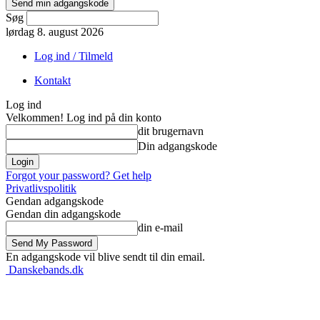
Søg
lørdag 8. august 2026
Log ind / Tilmeld
Kontakt
Log ind
Velkommen! Log ind på din konto
dit brugernavn
Din adgangskode
Forgot your password? Get help
Privatlivspolitik
Gendan adgangskode
Gendan din adgangskode
din e-mail
En adgangskode vil blive sendt til din email.
Danskebands.dk