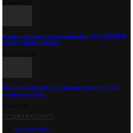
3. august 2020
Kopien, der kom tæt på originalen: JEG SAVNER
TIDEN MED LARSEN
19. oktober 2018
Slut med dobbeltliv og fortrængte følelser: Nella
synger om at stå...
30. juni 2020
POPULÆR KATEGORI
Nye udgivelser
805