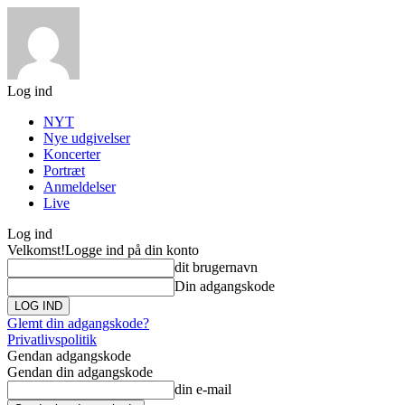
Log ind
NYT
Nye udgivelser
Koncerter
Portræt
Anmeldelser
Live
Log ind
Velkomst!
Logge ind på din konto
dit brugernavn
Din adgangskode
Glemt din adgangskode?
Privatlivspolitik
Gendan adgangskode
Gendan din adgangskode
din e-mail