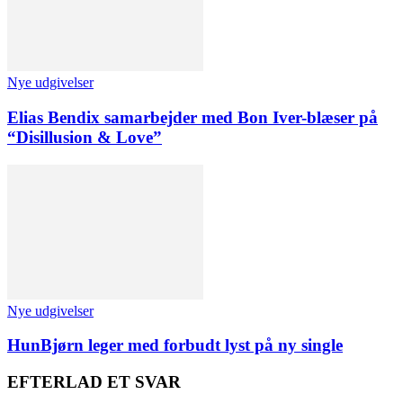
Nye udgivelser
Elias Bendix samarbejder med Bon Iver-blæser på
“Disillusion & Love”
Nye udgivelser
HunBjørn leger med forbudt lyst på ny single
EFTERLAD ET SVAR