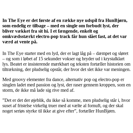
In The Eye er det første af en række nye udspil fra HunBjørn,
som endelig er tilbage – med en single om forbudt lyst, der
bliver vækket fra sit hi. I et fængende, enkelt og
omkvædsstærkt electro-pop track får hun slået fast, at det var
værd at vente på.
In The Eye starter med en lyd, der er lagt låg på – dæmpet og sløret
– og som i løbet af 15 sekunder vokser og bryder ud i krystalklart
lys. Beatet er insisterende mærkbart og teksten fortæller historien om
tiltrækning, der pludselig opstår, der hvor det slet ikke var meningen.
Med groovy elementer fra dance, alternativ pop og electro-pop er
singlen ladet med passion og lyst, der raser gennem kroppen, som en
storm, de ikke må lade sig rive med af.
”Det er det der øjeblik, du ikke så komme, men pludselig står i, hvor
suset af fristelse virkelig truer med at vælte al fornuft, og der skal
noget seriøs styrke til ikke at give efter”, fortæller HunBjørn.