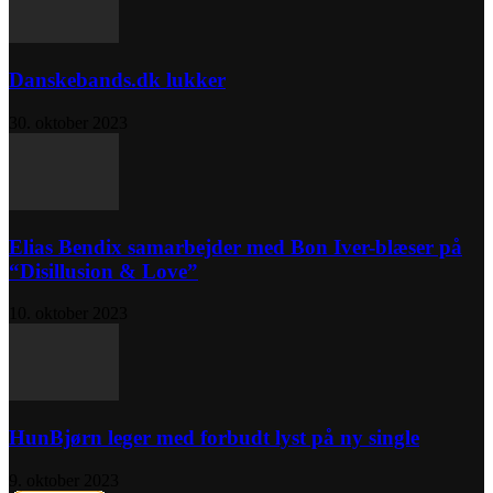
Danskebands.dk lukker
30. oktober 2023
Elias Bendix samarbejder med Bon Iver-blæser på
“Disillusion & Love”
10. oktober 2023
HunBjørn leger med forbudt lyst på ny single
9. oktober 2023