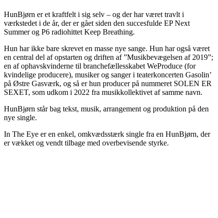
HunBjørn er et kraftfelt i sig selv – og der har været travlt i
værkstedet i de år, der er gået siden den succesfulde EP Next
Summer og P6 radiohittet Keep Breathing.
Hun har ikke bare skrevet en masse nye sange. Hun har også været
en central del af opstarten og driften af ”Musikbevægelsen af 2019”;
en af ophavskvinderne til branchefællesskabet WeProduce (for
kvindelige producere), musiker og sanger i teaterkoncerten Gasolin’
på Østre Gasværk, og så er hun producer på nummeret SOLEN ER
SEXET, som udkom i 2022 fra musikkollektivet af samme navn.
HunBjørn står bag tekst, musik, arrangement og produktion på den
nye single.
In The Eye er en enkel, omkvædsstærk single fra en HunBjørn, der
er vækket og vendt tilbage med overbevisende styrke.