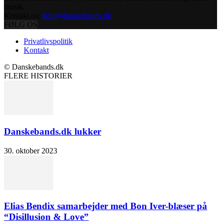
musik.
Kontakt os:
info@danskebands.dk
FØLG OS
Privatlivspolitik
Kontakt
© Danskebands.dk
FLERE HISTORIER
Danskebands.dk lukker
30. oktober 2023
Elias Bendix samarbejder med Bon Iver-blæser på
“Disillusion & Love”