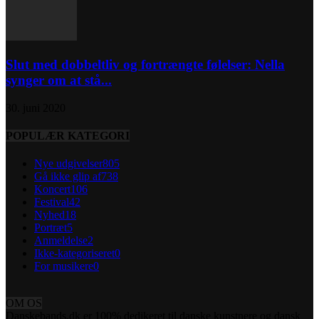
Slut med dobbeltliv og fortrængte følelser: Nella
synger om at stå...
30. juni 2020
POPULÆR KATEGORI
Nye udgivelser
805
Gå ikke glip af
738
Koncert
106
Festival
42
Nyhed
18
Portræt
5
Anmeldelse
2
Ikke-kategoriseret
0
For musikere
0
OM OS
Danskebands.dk er 100% dedikeret til danske kunstnere og dansk