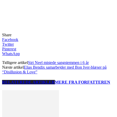
Share
Facebook
Twitter
Pinterest
WhatsApp
Tidligere artikel
Siri Neel mistede sangstemmen i 6 år
Næste artikel
Elias Bendix samarbejder med Bon Iver-blæser på
“Disillusion & Love”
RELATEREDE ARTIKLER
MERE FRA FORFATTEREN