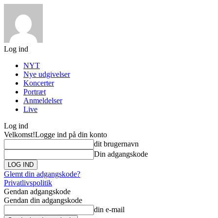
Log ind
NYT
Nye udgivelser
Koncerter
Portræt
Anmeldelser
Live
Log ind
Velkomst!
Logge ind på din konto
dit brugernavn
Din adgangskode
Glemt din adgangskode?
Privatlivspolitik
Gendan adgangskode
Gendan din adgangskode
din e-mail