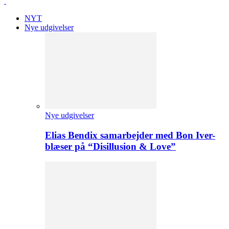
NYT
Nye udgivelser
Nye udgivelser
Elias Bendix samarbejder med Bon Iver-
blæser på “Disillusion & Love”