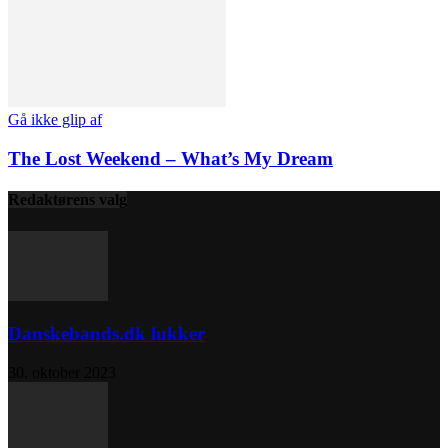
Gå ikke glip af
The Lost Weekend – What’s My Dream
Redaktørens valg
Danskebands.dk lukker
30. oktober 2023