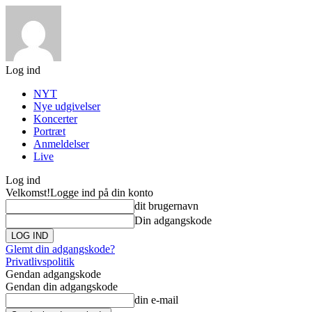
Log ind
NYT
Nye udgivelser
Koncerter
Portræt
Anmeldelser
Live
Log ind
Velkomst!
Logge ind på din konto
dit brugernavn
Din adgangskode
Glemt din adgangskode?
Privatlivspolitik
Gendan adgangskode
Gendan din adgangskode
din e-mail