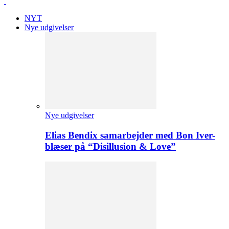
NYT
Nye udgivelser
Nye udgivelser
Elias Bendix samarbejder med Bon Iver-
blæser på “Disillusion & Love”