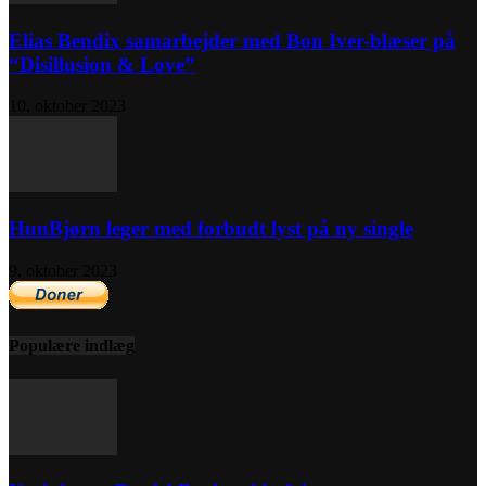
Elias Bendix samarbejder med Bon Iver-blæser på
“Disillusion & Love”
10. oktober 2023
HunBjørn leger med forbudt lyst på ny single
9. oktober 2023
Populære indlæg