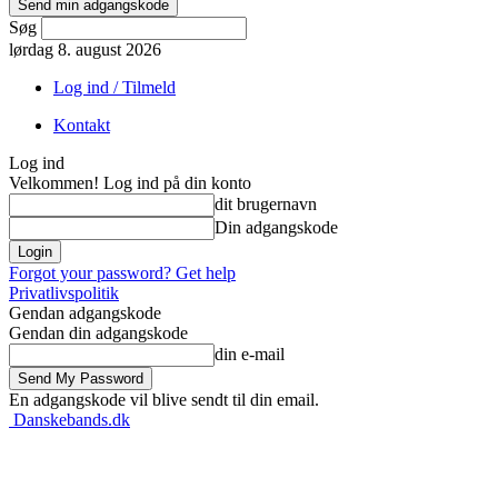
Søg
lørdag 8. august 2026
Log ind / Tilmeld
Kontakt
Log ind
Velkommen! Log ind på din konto
dit brugernavn
Din adgangskode
Forgot your password? Get help
Privatlivspolitik
Gendan adgangskode
Gendan din adgangskode
din e-mail
En adgangskode vil blive sendt til din email.
Danskebands.dk