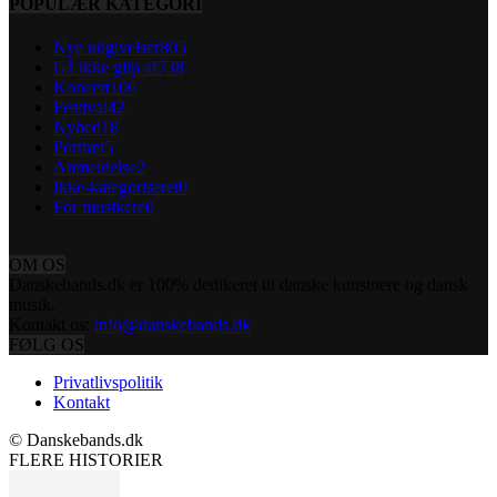
POPULÆR KATEGORI
Nye udgivelser
805
Gå ikke glip af
738
Koncert
106
Festival
42
Nyhed
18
Portræt
5
Anmeldelse
2
Ikke-kategoriseret
0
For musikere
0
OM OS
Danskebands.dk er 100% dedikeret til danske kunstnere og dansk
musik.
Kontakt os:
info@danskebands.dk
FØLG OS
Privatlivspolitik
Kontakt
© Danskebands.dk
FLERE HISTORIER