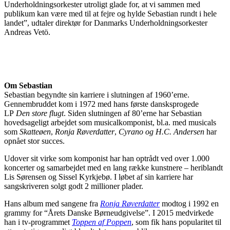
Underholdningsorkester utroligt glade for, at vi sammen med
publikum kan være med til at fejre og hylde Sebastian rundt i hele
landet”, udtaler direktør for Danmarks Underholdningsorkester
Andreas Vetö.
Om Sebastian
Sebastian begyndte sin karriere i slutningen af 1960’erne.
Gennembruddet kom i 1972 med hans første dansksprogede
LP
Den store flugt
. Siden slutningen af 80’erne har Sebastian
hovedsageligt arbejdet som musicalkomponist, bl.a. med musicals
som
Skatteøen
,
Ronja Røverdatter
,
Cyrano og H.C. Andersen
har
opnået stor succes.
Udover sit virke som komponist har han optrådt ved over 1.000
koncerter og samarbejdet med en lang række kunstnere – heriblandt
Lis Sørensen og Sissel Kyrkjebø. I løbet af sin karriere har
sangskriveren solgt godt 2 millioner plader.
Hans album med sangene fra
Ronja Røverdatter
modtog i 1992 en
grammy for “Årets Danske Børneudgivelse”. I 2015 medvirkede
han i tv-programmet
Toppen af Poppen
, som fik hans popularitet til