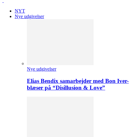
NYT
Nye udgivelser
Nye udgivelser
Elias Bendix samarbejder med Bon Iver-
blæser på “Disillusion & Love”