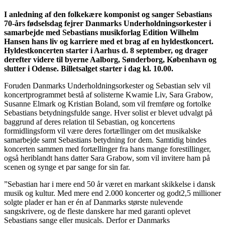
I anledning af den folkekære komponist og sanger Sebastians
70-års fødselsdag fejrer Danmarks Underholdningsorkester i
samarbejde med Sebastians musikforlag Edition Wilhelm
Hansen hans liv og karriere med et brag af en hyldestkoncert.
Hyldestkoncerten starter i Aarhus d. 8 september, og drager
derefter videre til byerne Aalborg, Sønderborg, København og
slutter i Odense. Billetsalget starter i dag kl. 10.00.
Foruden Danmarks Underholdningsorkester og Sebastian selv vil
koncertprogrammet bestå af solisterne Kwamie Liv, Sara Grabow,
Susanne Elmark og Kristian Boland, som vil fremføre og fortolke
Sebastians betydningsfulde sange. Hver solist er blevet udvalgt på
baggrund af deres relation til Sebastian, og koncertens
formidlingsform vil være deres fortællinger om det musikalske
samarbejde samt Sebastians betydning for dem. Samtidig bindes
koncerten sammen med fortællinger fra hans mange forestillinger,
også heriblandt hans datter Sara Grabow, som vil invitere ham på
scenen og synge et par sange for sin far.
”Sebastian har i mere end 50 år været en markant skikkelse i dansk
musik og kultur. Med mere end 2.000 koncerter og godt2,5 millioner
solgte plader er han er én af Danmarks største nulevende
sangskrivere, og de fleste danskere har med garanti oplevet
Sebastians sange eller musicals. Derfor er Danmarks