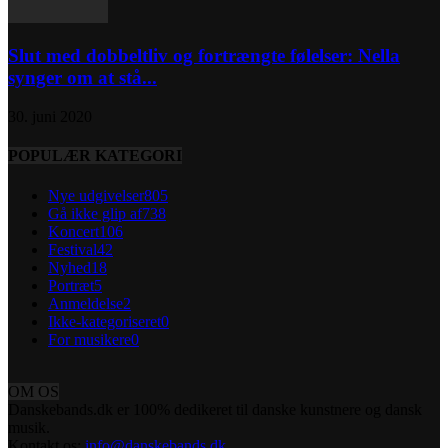
Slut med dobbeltliv og fortrængte følelser: Nella
synger om at stå...
30. juni 2020
POPULÆR KATEGORI
Nye udgivelser
805
Gå ikke glip af
738
Koncert
106
Festival
42
Nyhed
18
Portræt
5
Anmeldelse
2
Ikke-kategoriseret
0
For musikere
0
OM OS
Danskebands.dk er 100% dedikeret til danske kunstnere og dansk
musik.
Kontakt os:
info@danskebands.dk