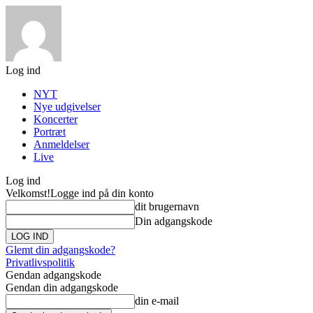
Log ind
NYT
Nye udgivelser
Koncerter
Portræt
Anmeldelser
Live
Log ind
Velkomst!
Logge ind på din konto
dit brugernavn
Din adgangskode
Glemt din adgangskode?
Privatlivspolitik
Gendan adgangskode
Gendan din adgangskode
din e-mail