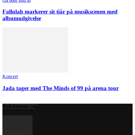
Gå ikke glip af
Fallulah markerer sit tiår på musikscenen med
albumudgivelse
Koncert
Jada tager med The Minds of 99 på arena tour
Redaktørens valg