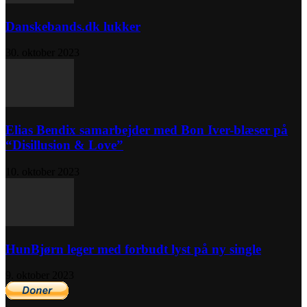
Danskebands.dk lukker
30. oktober 2023
Elias Bendix samarbejder med Bon Iver-blæser på
“Disillusion & Love”
10. oktober 2023
HunBjørn leger med forbudt lyst på ny single
9. oktober 2023