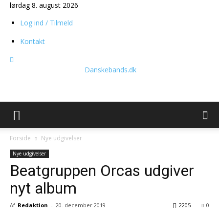
lørdag 8. august 2026
Log ind / Tilmeld
Kontakt
Danskebands.dk
Forside
Nye udgivelser
Nye udgivelser
Beatgruppen Orcas udgiver
nyt album
Af
Redaktion
-
20. december 2019
2205
0