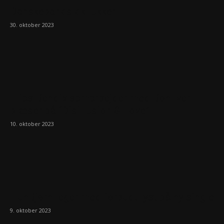
Danskebands.dk lukker
30. oktober 2023
Elias Bendix samarbejder med Bon Iver-
blæser på “Disillusion & Love”
10. oktober 2023
HunBjørn leger med forbudt lyst på ny single
9. oktober 2023