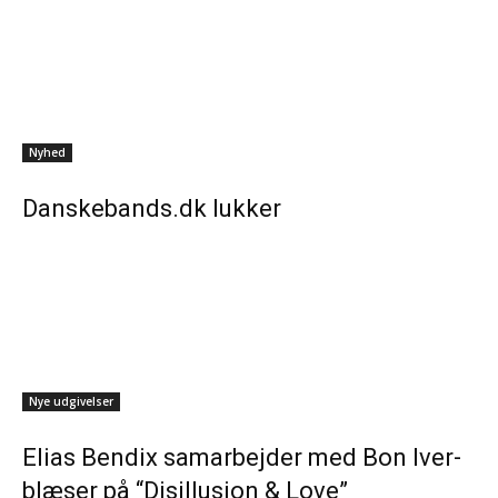
Nyhed
Danskebands.dk lukker
Nye udgivelser
Elias Bendix samarbejder med Bon Iver-
blæser på “Disillusion & Love”