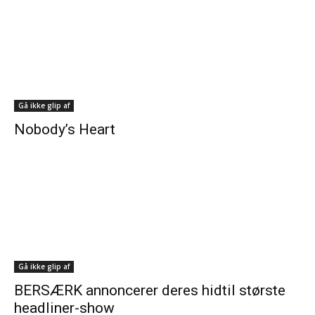
Gå ikke glip af
Nobody’s Heart
Gå ikke glip af
BERSÆRK annoncerer deres hidtil største
headliner-show