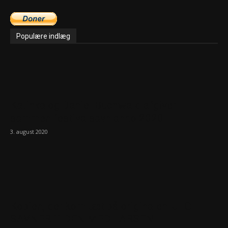
Populære indlæg
Katinka og Daniel Buchwald afgiver
sammen festivalsavn anno 2020
3. august 2020
Kopien, der kom tæt på originalen: JEG
SAVNER TIDEN MED LARSEN