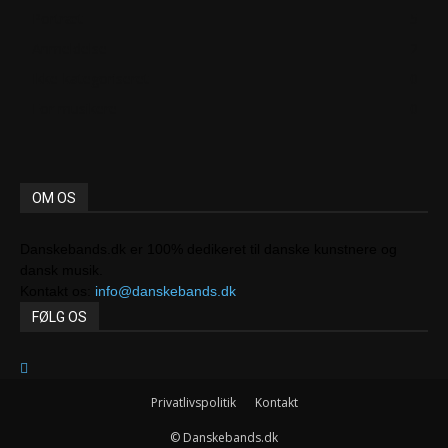
Portræt
5
Anmeldelse
2
Ikke-kategoriseret
0
For musikere
0
OM OS
Danskebands.dk er 100% dedikeret til danske kunstnere og
dansk musik.
Kontakt os:
info@danskebands.dk
FØLG OS
Privatlivspolitik
Kontakt
© Danskebands.dk