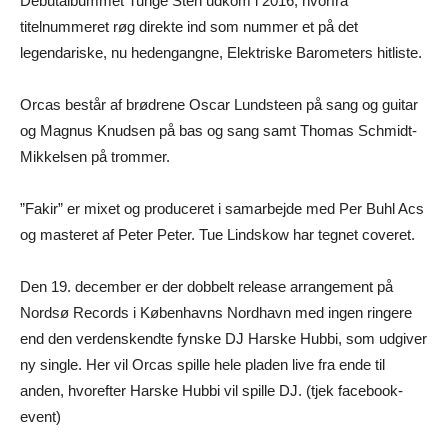
Debutalbummet Tunge Sten udkom i 2016, hvorfra
titelnummeret røg direkte ind som nummer et på det
legendariske, nu hedengangne, Elektriske Barometers hitliste.
Orcas består af brødrene Oscar Lundsteen på sang og guitar
og Magnus Knudsen på bas og sang samt Thomas Schmidt-
Mikkelsen på trommer.
”Fakir” er mixet og produceret i samarbejde med Per Buhl Acs
og masteret af Peter Peter. Tue Lindskow har tegnet coveret.
Den 19. december er der dobbelt release arrangement på
Nordsø Records i Københavns Nordhavn med ingen ringere
end den verdenskendte fynske DJ Harske Hubbi, som udgiver
ny single. Her vil Orcas spille hele pladen live fra ende til
anden, hvorefter Harske Hubbi vil spille DJ. (tjek facebook-
event)