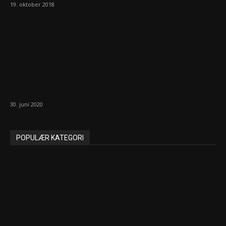
19. oktober 2018
Slut med dobbeltliv og fortrængte følelser:
Nella synger om at stå...
30. juni 2020
POPULÆR KATEGORI
Nye udgivelser
805
Gå ikke glip af
738
Koncert
106
Festival
42
Nyhed
18