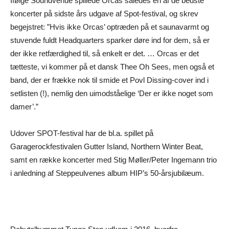
Ifølge Soundvenue spillede Orcas således en af de bedste
koncerter på sidste års udgave af Spot-festival, og skrev
begejstret: ”Hvis ikke Orcas’ optræden på et saunavarmt og
stuvende fuldt Headquarters sparker døre ind for dem, så er
der ikke retfærdighed til, så enkelt er det. … Orcas er det
tætteste, vi kommer på et dansk Thee Oh Sees, men også et
band, der er frække nok til smide et Povl Dissing-cover ind i
setlisten (!), nemlig den uimodståelige ‘Der er ikke noget som
damer’.”
Udover SPOT-festival har de bl.a. spillet på
Garagerockfestivalen Gutter Island, Northern Winter Beat,
samt en række koncerter med Stig Møller/Peter Ingemann trio
i anledning af Steppeulvenes album HIP’s 50-årsjubilæum.