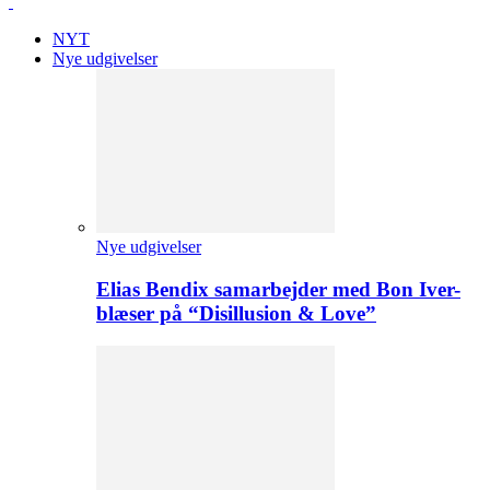
NYT
Nye udgivelser
Nye udgivelser
Elias Bendix samarbejder med Bon Iver-
blæser på “Disillusion & Love”