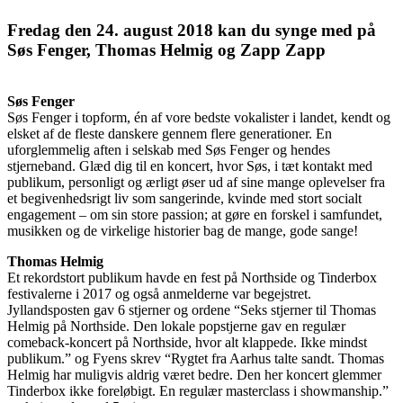
Fredag den 24. august 2018 kan du synge med på
Søs Fenger, Thomas Helmig og Zapp Zapp
Søs Fenger
Søs Fenger i topform, én af vore bedste vokalister i landet, kendt og
elsket af de fleste danskere gennem flere generationer. En
uforglemmelig aften i selskab med Søs Fenger og hendes
stjerneband. Glæd dig til en koncert, hvor Søs, i tæt kontakt med
publikum, personligt og ærligt øser ud af sine mange oplevelser fra
et begivenhedsrigt liv som sangerinde, kvinde med stort socialt
engagement – om sin store passion; at gøre en forskel i samfundet,
musikken og de virkelige historier bag de mange, gode sange!
Thomas Helmig
Et rekordstort publikum havde en fest på Northside og Tinderbox
festivalerne i 2017 og også anmelderne var begejstret.
Jyllandsposten gav 6 stjerner og ordene “Seks stjerner til Thomas
Helmig på Northside. Den lokale popstjerne gav en regulær
comeback-koncert på Northside, hvor alt klappede. Ikke mindst
publikum.” og Fyens skrev “Rygtet fra Aarhus talte sandt. Thomas
Helmig har muligvis aldrig været bedre. Den her koncert glemmer
Tinderbox ikke foreløbigt. En regulær masterclass i showmanship.”