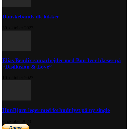
Danskebands.dk lukker
30. oktober 2023
Elias Bendix samarbejder med Bon Iver-blæser på
“Disillusion & Love”
10. oktober 2023
HunBjørn leger med forbudt lyst på ny single
9. oktober 2023