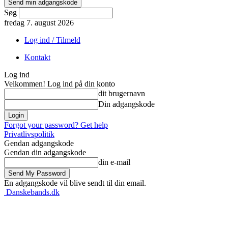
Søg
fredag 7. august 2026
Log ind / Tilmeld
Kontakt
Log ind
Velkommen! Log ind på din konto
dit brugernavn
Din adgangskode
Forgot your password? Get help
Privatlivspolitik
Gendan adgangskode
Gendan din adgangskode
din e-mail
En adgangskode vil blive sendt til din email.
Danskebands.dk