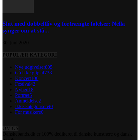
Slut med dobbeltliv og fortrængte følelser: Nella
synger om at stå...
30. juni 2020
POPULÆR KATEGORI
Nye udgivelser
805
Gå ikke glip af
738
Koncert
106
Festival
42
Nyhed
18
Portræt
5
Anmeldelse
2
Ikke-kategoriseret
0
For musikere
0
OM OS
Danskebands.dk er 100% dedikeret til danske kunstnere og dansk
musik.