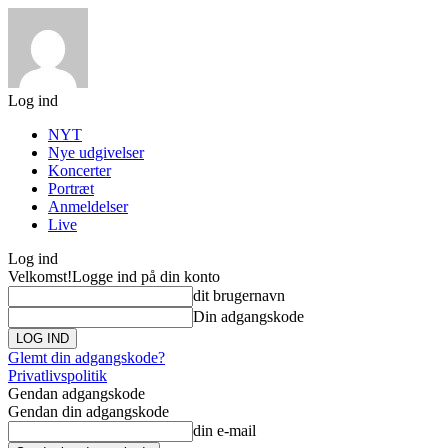
Log ind
NYT
Nye udgivelser
Koncerter
Portræt
Anmeldelser
Live
Log ind
Velkomst!
Logge ind på din konto
dit brugernavn
Din adgangskode
Glemt din adgangskode?
Privatlivspolitik
Gendan adgangskode
Gendan din adgangskode
din e-mail