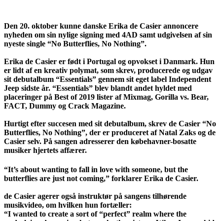
Den 20. oktober kunne danske Erika de Casier annoncere
nyheden om sin nylige signing med 4AD samt udgivelsen af sin
nyeste single “No Butterflies, No Nothing”.
Erika de Casier er født i Portugal og opvokset i Danmark. Hun
er lidt af en kreativ polymat, som skrev, producerede og udgav
sit debutalbum “Essentials” gennem sit eget label Independent
Jeep sidste år. “Essentials” blev blandt andet hyldet med
placeringer på Best of 2019 lister af Mixmag, Gorilla vs. Bear,
FACT, Dummy og Crack Magazine.
Hurtigt efter succesen med sit debutalbum, skrev de Casier “No
Butterflies, No Nothing”, der er produceret af Natal Zaks og de
Casier selv. På sangen adresserer den købehavner-bosatte
musiker hjertets affærer.
“It’s about wanting to fall in love with someone, but the
butterflies are just not coming,” forklarer Erika de Casier.
de Casier agerer også instruktør på sangens tilhørende
musikvideo, om hvilken hun fortæller:
“I wanted to create a sort of “perfect” realm where the