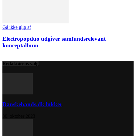
Gå ikke glip af
Electropopduo udgiver samfundsrelevant
konceptalbum
Redaktørens valg
Danskebands.dk lukker
30. oktober 2023