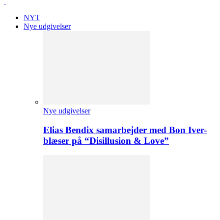
NYT
Nye udgivelser
Nye udgivelser
Elias Bendix samarbejder med Bon Iver-
blæser på “Disillusion & Love”