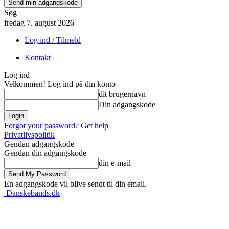
Søg
fredag 7. august 2026
Log ind / Tilmeld
Kontakt
Log ind
Velkommen! Log ind på din konto
dit brugernavn
Din adgangskode
Forgot your password? Get help
Privatlivspolitik
Gendan adgangskode
Gendan din adgangskode
din e-mail
En adgangskode vil blive sendt til din email.
Danskebands.dk