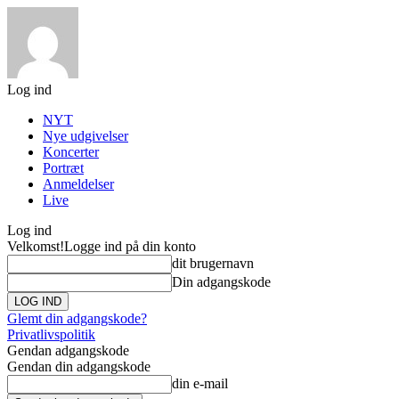
Log ind
NYT
Nye udgivelser
Koncerter
Portræt
Anmeldelser
Live
Log ind
Velkomst!
Logge ind på din konto
dit brugernavn
Din adgangskode
Glemt din adgangskode?
Privatlivspolitik
Gendan adgangskode
Gendan din adgangskode
din e-mail