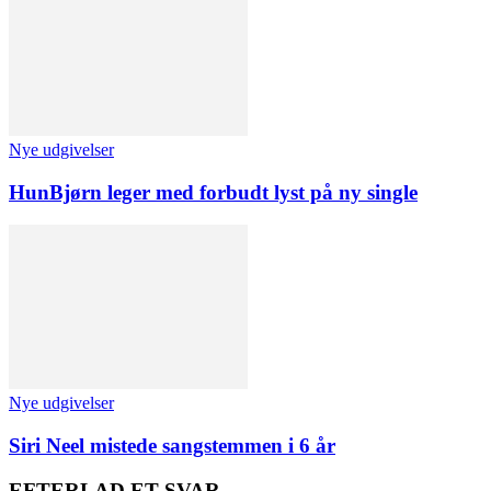
Nye udgivelser
HunBjørn leger med forbudt lyst på ny single
Nye udgivelser
Siri Neel mistede sangstemmen i 6 år
EFTERLAD ET SVAR