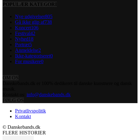
POPULÆR KATEGORI
Nye udgivelser
805
Gå ikke glip af
738
Koncert
106
Festival
42
Nyhed
18
Portræt
5
Anmeldelse
2
Ikke-kategoriseret
0
For musikere
0
OM OS
Danskebands.dk er 100% dedikeret til danske kunstnere og dansk
musik.
Kontakt os:
info@danskebands.dk
FØLG OS
Privatlivspolitik
Kontakt
© Danskebands.dk
FLERE HISTORIER