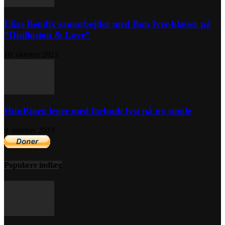
Elias Bendix samarbejder med Bon Iver-blæser på
“Disillusion & Love”
10. oktober 2023
HunBjørn leger med forbudt lyst på ny single
9. oktober 2023
Populære indlæg