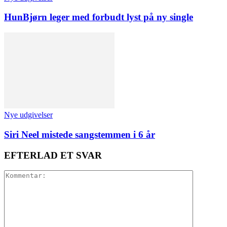
HunBjørn leger med forbudt lyst på ny single
Nye udgivelser
Siri Neel mistede sangstemmen i 6 år
EFTERLAD ET SVAR