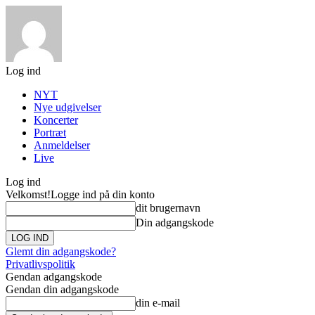
Log ind
NYT
Nye udgivelser
Koncerter
Portræt
Anmeldelser
Live
Log ind
Velkomst!
Logge ind på din konto
dit brugernavn
Din adgangskode
Glemt din adgangskode?
Privatlivspolitik
Gendan adgangskode
Gendan din adgangskode
din e-mail