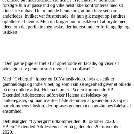
forsøgte hun at passe ind og ville helst ikke konfronteres med sit
kinesiske ophav. Det mindede hende om, at hun blev set som
anderledes, hvilket var frustrerende, da hun gik meget op i andres
opfattelse af hende. Men nu bruger hun musikken til at bryde med
idéen om det perfekte menneske, der inderst inde er forfængeligt og
usikkert:
“Den pæne pige er træt af at opretholde en facade, og viser sit
ødelagte selv gennem små revner i sin opførsel.”
Med “Cybergirl” følger en DIY-musikvideo, hvis æstetik er
gammeldags og indie-vibet, og som i sin særegenhed giver et billede
på den unikke artist, Helena Gao er. På den kommende EP
Extended Adolescence udforsker Helena sit følelses- og
tankeregister, og man mærker både stemmen af generation Z og en
barndommens illusion, der opløses gennem teenage-årenes følelse af
ensomhed.
Debutsinglen “Cybergirl” udkommer den 30. oktober 2020.
EP’en “Extended Adolescence” er på gaden den 20. november
2020.