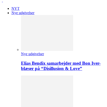
NYT
Nye udgivelser
Nye udgivelser
Elias Bendix samarbejder med Bon Iver-
blæser på “Disillusion & Love”