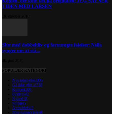
Kopien, der kom tæt på originalen: JEG SAVNER
TIDEN MED LARSEN
19. oktober 2018
Slut med dobbeltliv og fortrængte følelser: Nella
synger om at stå...
30. juni 2020
POPULÆR KATEGORI
Nye udgivelser
805
Gå ikke glip af
738
Koncert
106
Festival
42
Nyhed
18
Portræt
5
Anmeldelse
2
Ikke-kategoriseret
0