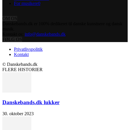
For musikere
0
OM OS
Danskebands.dk er 100% dedikeret til danske kunstnere og dansk
musik.
Kontakt os:
info@danskebands.dk
FØLG OS
Privatlivspolitik
Kontakt
© Danskebands.dk
FLERE HISTORIER
Danskebands.dk lukker
30. oktober 2023