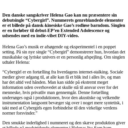
Den danske sangskriver Helena Gao kan nu præsentere sin
debutsingle “Cybergirl”. Nummerets genreblandede elementer
er et billede på dansk-kinesiske Gao’s rodløse barndom. Singlen
er en forløber til debut-EP’en Extended Adolescence og
udsendes med en indie-vibet DIY-video.
Helena Gao’s musik er afsøgende og eksperimentel i en poppet
setting. På sin nye single “Cybergirl” demonstrerer hun, hvordan det
musikalske og lyriske univers er en personlig afspejling. Om singlen
udtaler Helena:
“Cybergirl er en fortælling fra hverdagens internet-stalking. Sociale
medier giver adgang til, at alle kan få et blik ind i alles liv, og man
har det altid ved hånden. Man kan sidde på ekstremt meget
information uden overhovedet at skulle stå til ansvar over for det
menneske, hvis privatliv man gennemgår. Denne fortælling
undersøges også i produktionen, hvor den akustiske og velkendte
instrumentation langsomt bevæger sig over i noget mere syntetisk, i
takt med at Cybergirls egen forbindelse til den virkelige verdens
normer forsvinder.”
Den smukke inderlighed i nummeret og den skæve produktion giver
et billede på modstridende elementer i Helenas liv: Som barn