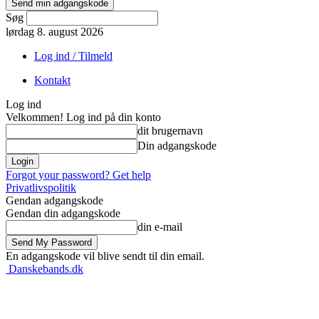
Søg
lørdag 8. august 2026
Log ind / Tilmeld
Kontakt
Log ind
Velkommen! Log ind på din konto
dit brugernavn
Din adgangskode
Forgot your password? Get help
Privatlivspolitik
Gendan adgangskode
Gendan din adgangskode
din e-mail
En adgangskode vil blive sendt til din email.
Danskebands.dk