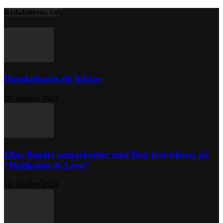
Redaktørens valg
Danskebands.dk lukker
30. oktober 2023
Elias Bendix samarbejder med Bon Iver-blæser på
“Disillusion & Love”
10. oktober 2023