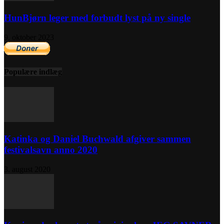
HunBjørn leger med forbudt lyst på ny single
9. oktober 2023
Populære indlæg
Katinka og Daniel Buchwald afgiver sammen
festivalsavn anno 2020
3. august 2020