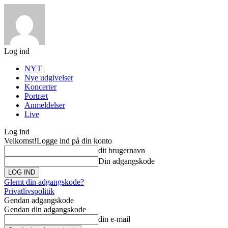
Log ind
NYT
Nye udgivelser
Koncerter
Portræt
Anmeldelser
Live
Log ind
Velkomst!
Logge ind på din konto
dit brugernavn
Din adgangskode
Glemt din adgangskode?
Privatlivspolitik
Gendan adgangskode
Gendan din adgangskode
din e-mail