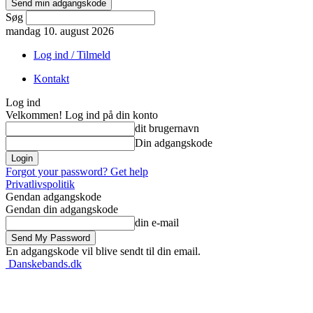
Søg
mandag 10. august 2026
Log ind / Tilmeld
Kontakt
Log ind
Velkommen! Log ind på din konto
dit brugernavn
Din adgangskode
Forgot your password? Get help
Privatlivspolitik
Gendan adgangskode
Gendan din adgangskode
din e-mail
En adgangskode vil blive sendt til din email.
Danskebands.dk