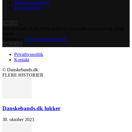
Ikke-kategoriseret
0
For musikere
0
OM OS
Danskebands.dk er 100% dedikeret til danske kunstnere og dansk
musik.
Kontakt os:
info@danskebands.dk
FØLG OS
Privatlivspolitik
Kontakt
© Danskebands.dk
FLERE HISTORIER
Danskebands.dk lukker
30. oktober 2023