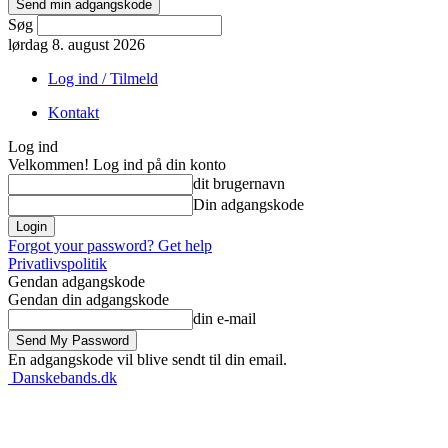
Søg
lørdag 8. august 2026
Log ind / Tilmeld
Kontakt
Log ind
Velkommen! Log ind på din konto
dit brugernavn
Din adgangskode
Forgot your password? Get help
Privatlivspolitik
Gendan adgangskode
Gendan din adgangskode
din e-mail
En adgangskode vil blive sendt til din email.
Danskebands.dk