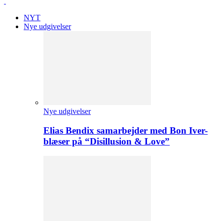
NYT
Nye udgivelser
Nye udgivelser
Elias Bendix samarbejder med Bon Iver-
blæser på “Disillusion & Love”