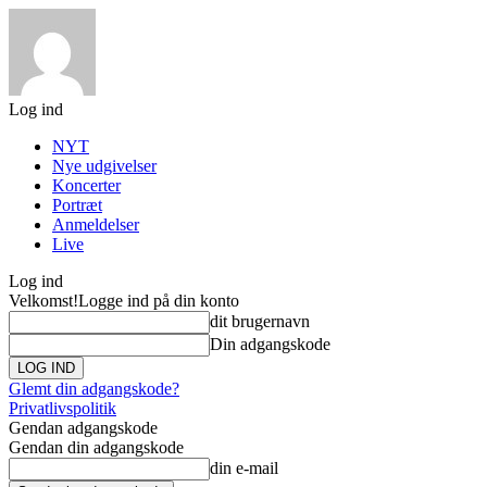
Log ind
NYT
Nye udgivelser
Koncerter
Portræt
Anmeldelser
Live
Log ind
Velkomst!
Logge ind på din konto
dit brugernavn
Din adgangskode
Glemt din adgangskode?
Privatlivspolitik
Gendan adgangskode
Gendan din adgangskode
din e-mail