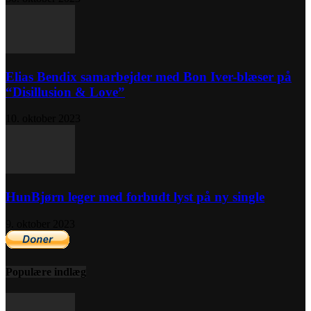
Elias Bendix samarbejder med Bon Iver-blæser på
“Disillusion & Love”
10. oktober 2023
HunBjørn leger med forbudt lyst på ny single
9. oktober 2023
Populære indlæg