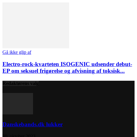
Gå ikke glip af
Electro-rock-kvarteten ISOGENIC udsender debut-
EP om seksuel frigørelse og afvisning af toksisk...
Redaktørens valg
Danskebands.dk lukker
30. oktober 2023