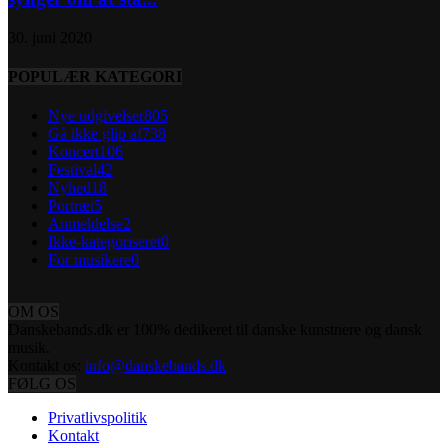
30. juni 2020
POPULÆR KATEGORI
Nye udgivelser
805
Gå ikke glip af
738
Koncert
106
Festival
42
Nyhed
18
Portræt
5
Anmeldelse
2
Ikke-kategoriseret
0
For musikere
0
OM OS
Danskebands.dk er 100% dedikeret til danske kunstnere og dansk
musik.
Kontakt os:
info@danskebands.dk
FØLG OS
Privatlivspolitik
Kontakt