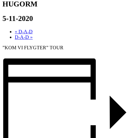
HUGORM
5-11-2020
«
D-A-D
D-A-D
»
”KOM VI FLYGTER” TOUR