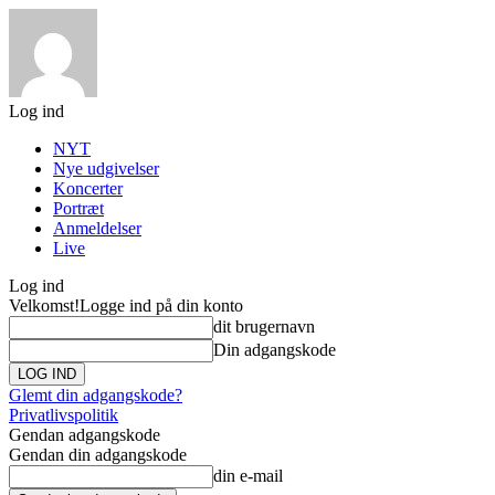
Log ind
NYT
Nye udgivelser
Koncerter
Portræt
Anmeldelser
Live
Log ind
Velkomst!
Logge ind på din konto
dit brugernavn
Din adgangskode
Glemt din adgangskode?
Privatlivspolitik
Gendan adgangskode
Gendan din adgangskode
din e-mail