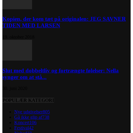
Kopien, der kom tæt på originalen: JEG SAVNER
TIDEN MED LARSEN
19. oktober 2018
Slut med dobbeltliv og fortrængte følelser: Nella
synger om at stå...
30. juni 2020
POPULÆR KATEGORI
Nye udgivelser
805
Gå ikke glip af
738
Koncert
106
Festival
42