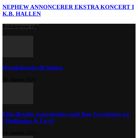
NEPHEW ANNONCERER EKSTRA KONCERT I
K.B. HALLEN
Redaktørens valg
Danskebands.dk lukker
30. oktober 2023
Elias Bendix samarbejder med Bon Iver-blæser på
“Disillusion & Love”
10. oktober 2023