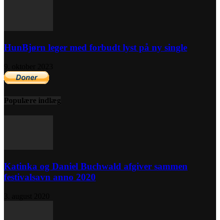
HunBjørn leger med forbudt lyst på ny single
9. oktober 2023
Populære indlæg
Katinka og Daniel Buchwald afgiver sammen
festivalsavn anno 2020
3. august 2020