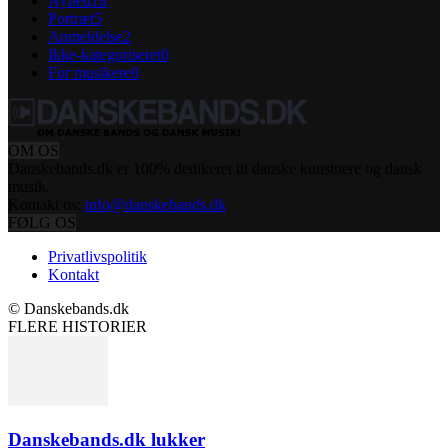
Nyhed
18
Portræt
5
Anmeldelse
2
Ikke-kategoriseret
0
For musikere
0
OM OS
Danskebands.dk er 100% dedikeret til danske kunstnere og dansk
musik.
Kontakt os:
info@danskebands.dk
FØLG OS
Privatlivspolitik
Kontakt
© Danskebands.dk
FLERE HISTORIER
Danskebands.dk lukker