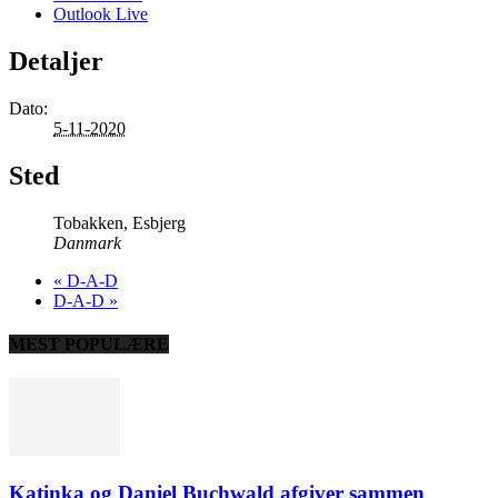
Outlook Live
Detaljer
Dato:
5-11-2020
Sted
Tobakken, Esbjerg
Danmark
«
D-A-D
D-A-D
»
MEST POPULÆRE
Katinka og Daniel Buchwald afgiver sammen