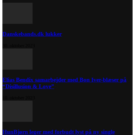
Danskebands.dk lukker
30. oktober 2023
Elias Bendix samarbejder med Bon Iver-blæser på
“Disillusion & Love”
10. oktober 2023
HunBjørn leger med forbudt lyst på ny single