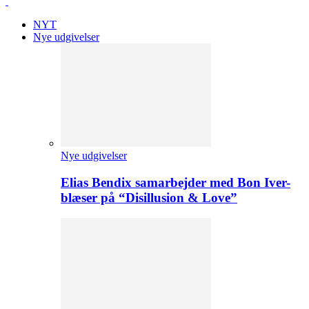
NYT
Nye udgivelser
Nye udgivelser
Elias Bendix samarbejder med Bon Iver-
blæser på “Disillusion & Love”