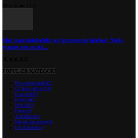
19. oktober 2018
Slut med dobbeltliv og fortrængte følelser: Nella
synger om at stå...
30. juni 2020
POPULÆR KATEGORI
Nye udgivelser
805
Gå ikke glip af
738
Koncert
106
Festival
42
Nyhed
18
Portræt
5
Anmeldelse
2
Ikke-kategoriseret
0
For musikere
0