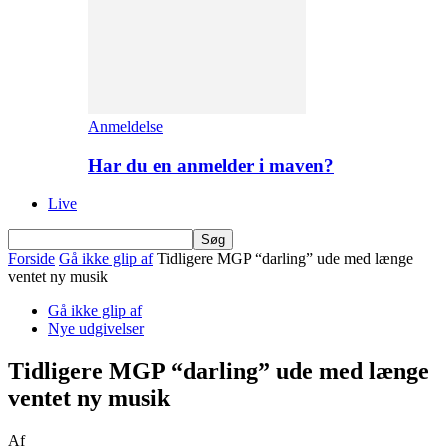
Anmeldelse
Har du en anmelder i maven?
Live
Forside
Gå ikke glip af
Tidligere MGP “darling” ude med længe
ventet ny musik
Gå ikke glip af
Nye udgivelser
Tidligere MGP “darling” ude med længe
ventet ny musik
Af