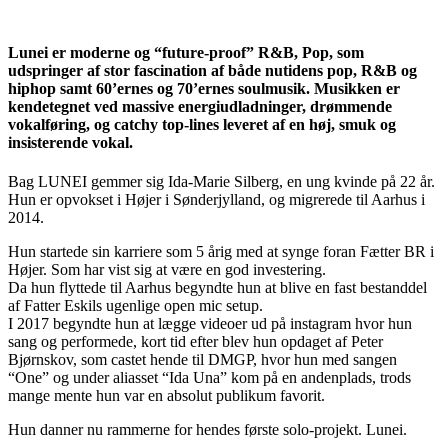
Lunei er moderne og “future-proof” R&B, Pop, som
udspringer af stor fascination af både nutidens pop, R&B og
hiphop samt 60’ernes og 70’ernes soulmusik. Musikken er
kendetegnet ved massive energiudladninger, drømmende
vokalføring, og catchy top-lines leveret af en høj, smuk og
insisterende vokal.
Bag LUNEI gemmer sig Ida-Marie Silberg, en ung kvinde på 22 år.
Hun er opvokset i Højer i Sønderjylland, og migrerede til Aarhus i
2014.
Hun startede sin karriere som 5 årig med at synge foran Fætter BR i
Højer. Som har vist sig at være en god investering.
Da hun flyttede til Aarhus begyndte hun at blive en fast bestanddel
af Fatter Eskils ugenlige open mic setup.
I 2017 begyndte hun at lægge videoer ud på instagram hvor hun
sang og performede, kort tid efter blev hun opdaget af Peter
Bjørnskov, som castet hende til DMGP, hvor hun med sangen
“One” og under aliasset “Ida Una” kom på en andenplads, trods
mange mente hun var en absolut publikum favorit.
Hun danner nu rammerne for hendes første solo-projekt. Lunei.