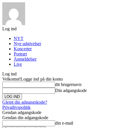
Log ind
NYT
Nye udgivelser
Koncerter
Portræt
Anmeldelser
Live
Log ind
Velkomst!
Logge ind på din konto
dit brugernavn
Din adgangskode
Glemt din adgangskode?
Privatlivspolitik
Gendan adgangskode
Gendan din adgangskode
din e-mail