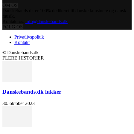
OM OS
Danskebands.dk er 100% dedikeret til danske kunstnere og dansk
musik.
Kontakt os:
info@danskebands.dk
FØLG OS
Privatlivspolitik
Kontakt
© Danskebands.dk
FLERE HISTORIER
Danskebands.dk lukker
30. oktober 2023