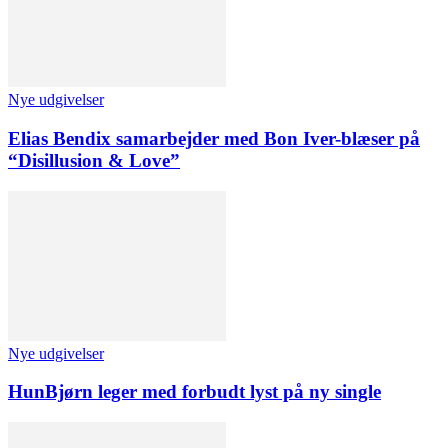
Nye udgivelser
Elias Bendix samarbejder med Bon Iver-blæser på
“Disillusion & Love”
Nye udgivelser
HunBjørn leger med forbudt lyst på ny single