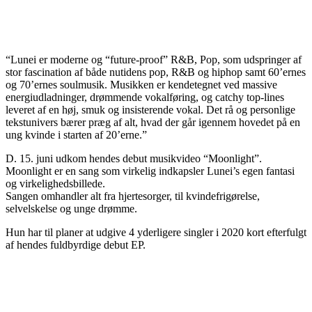
“Lunei er moderne og “future-proof” R&B, Pop, som udspringer af
stor fascination af både nutidens pop, R&B og hiphop samt 60’ernes
og 70’ernes soulmusik. Musikken er kendetegnet ved massive
energiudladninger, drømmende vokalføring, og catchy top-lines
leveret af en høj, smuk og insisterende vokal. Det rå og personlige
tekstunivers bærer præg af alt, hvad der går igennem hovedet på en
ung kvinde i starten af 20’erne.”
D. 15. juni udkom hendes debut musikvideo “Moonlight”.
Moonlight er en sang som virkelig indkapsler Lunei’s egen fantasi
og virkelighedsbillede.
Sangen omhandler alt fra hjertesorger, til kvindefrigørelse,
selvelskelse og unge drømme.
Hun har til planer at udgive 4 yderligere singler i 2020 kort efterfulgt
af hendes fuldbyrdige debut EP.