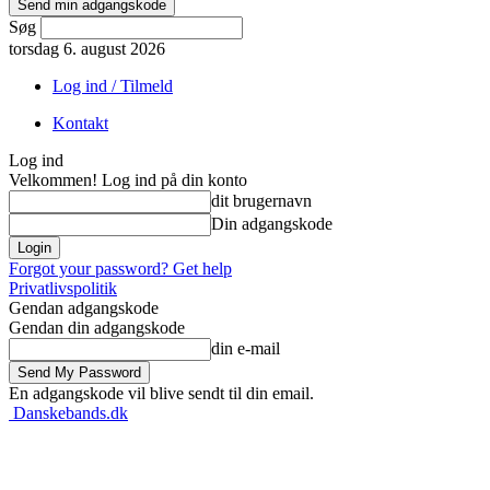
Søg
torsdag 6. august 2026
Log ind / Tilmeld
Kontakt
Log ind
Velkommen! Log ind på din konto
dit brugernavn
Din adgangskode
Forgot your password? Get help
Privatlivspolitik
Gendan adgangskode
Gendan din adgangskode
din e-mail
En adgangskode vil blive sendt til din email.
Danskebands.dk