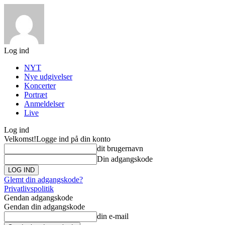
Log ind
NYT
Nye udgivelser
Koncerter
Portræt
Anmeldelser
Live
Log ind
Velkomst!
Logge ind på din konto
dit brugernavn
Din adgangskode
Glemt din adgangskode?
Privatlivspolitik
Gendan adgangskode
Gendan din adgangskode
din e-mail