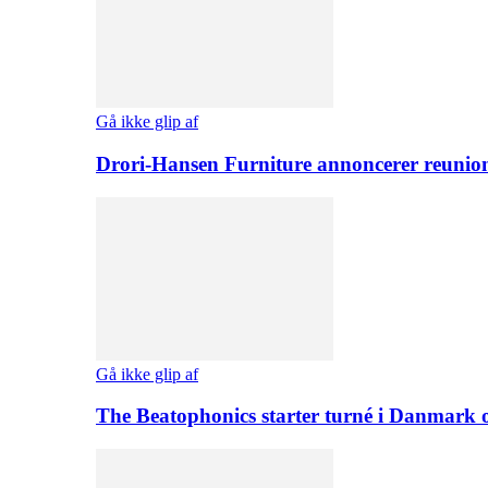
Gå ikke glip af
Drori-Hansen Furniture annoncerer reunio
Gå ikke glip af
The Beatophonics starter turné i Danmark 