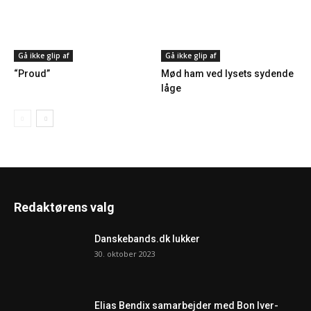
Gå ikke glip af
Gå ikke glip af
“Proud”
Mød ham ved lysets sydende
låge
Redaktørens valg
Danskebands.dk lukker
30. oktober 2023
Elias Bendix samarbejder med Bon Iver-