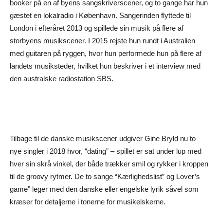
booker på en af byens sangskriverscener, og to gange har hun
gæstet en lokalradio i København. Sangerinden flyttede til
London i efteråret 2013 og spillede sin musik på flere af
storbyens musikscener. I 2015 rejste hun rundt i Australien
med guitaren på ryggen, hvor hun performede hun på flere af
landets musiksteder, hvilket hun beskriver i et interview med
den australske radiostation SBS.
Tilbage til de danske musikscener udgiver Gine Bryld nu to
nye singler i 2018 hvor, “dating” – spillet er sat under lup med
hver sin skrå vinkel, der både trækker smil og rykker i kroppen
til de groovy rytmer. De to sange “Kærlighedslist” og Lover’s
game” leger med den danske eller engelske lyrik såvel som
kræser for detaljerne i tonerne for musikelskerne.