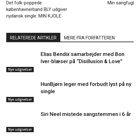
Det folk-poppede
Min sangfugl
københavnerband BLY udgiver
nydansk single: MIN KJOLE
RELATEREDE ARTIKLER
MERE FRA FORFATTEREN
Elias Bendix samarbejder med Bon
Iver-blæser på “Disillusion & Love”
Nye udgivelser
HunBjørn leger med forbudt lyst på ny
single
Nye udgivelser
Siri Neel mistede sangstemmen i 6 år
Nye udgivelser