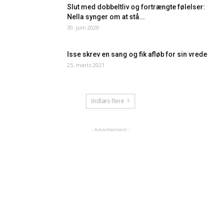
Slut med dobbeltliv og fortrængte følelser:
Nella synger om at stå...
30. juni 2020
Isse skrev en sang og fik afløb for sin vrede
25. marts 2021
Indlæs flere
- Advertisement -