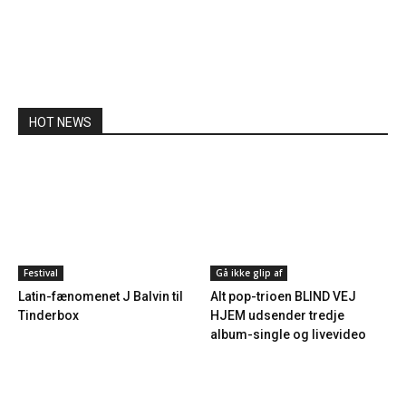
HOT NEWS
Festival
Gå ikke glip af
Latin-fænomenet J Balvin til
Alt pop-trioen BLIND VEJ
Tinderbox
HJEM udsender tredje
album-single og livevideo