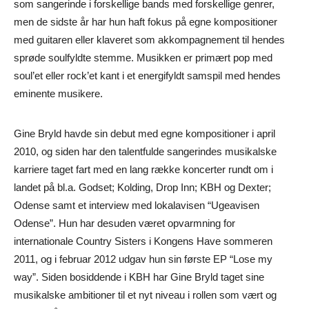
som sangerinde i forskellige bands med forskellige genrer,
men de sidste år har hun haft fokus på egne kompositioner
med guitaren eller klaveret som akkompagnement til hendes
sprøde soulfyldte stemme. Musikken er primært pop med
soul’et eller rock’et kant i et energifyldt samspil med hendes
eminente musikere.
Gine Bryld havde sin debut med egne kompositioner i april
2010, og siden har den talentfulde sangerindes musikalske
karriere taget fart med en lang række koncerter rundt om i
landet på bl.a. Godset; Kolding, Drop Inn; KBH og Dexter;
Odense samt et interview med lokalavisen “Ugeavisen
Odense”. Hun har desuden været opvarmning for
internationale Country Sisters i Kongens Have sommeren
2011, og i februar 2012 udgav hun sin første EP “Lose my
way”. Siden bosiddende i KBH har Gine Bryld taget sine
musikalske ambitioner til et nyt niveau i rollen som vært og