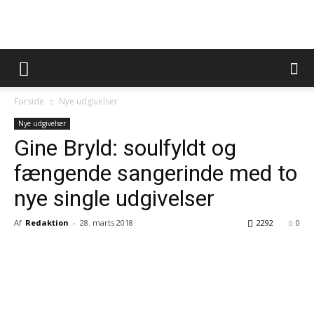
Forside
Nye udgivelser
Nye udgivelser
Gine Bryld: soulfyldt og
fængende sangerinde med to
nye single udgivelser
Af
Redaktion
-
28. marts 2018
2292
0