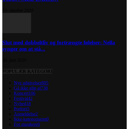
19. oktober 2018
Slut med dobbeltliv og fortrængte følelser: Nella
synger om at stå...
30. juni 2020
POPULÆR KATEGORI
Nye udgivelser
805
Gå ikke glip af
738
Koncert
106
Festival
42
Nyhed
18
Portræt
5
Anmeldelse
2
Ikke-kategoriseret
0
For musikere
0