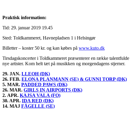
Praktisk information:
Tid: 29. januar 2019 19.45
Sted: Toldkammeret, Havnepladsen 1 i Helsingør
Billetter – koster 50 kr. og kan købes på
www.kuto.dk
Tirsdagskoncerter i Toldkammeret præsenterer en række talentfulde
nye artister. Kom helt tæt på musikken og morgendagens stjerner.
29. JAN.
LLEOH (DK)
26.
FEB.
ELONA PLANMANN (SE) & GUNNI TORP (DK)
5. MAR.
PADDED PAWS (DK)
26. MAR.
GIRLS IN AIRPORTS (DK)
2.
APR.
KAJSA VALA (FO)
30. APR.
IDA RED (DK)
14. MAJ
FÅGELLE (SE)