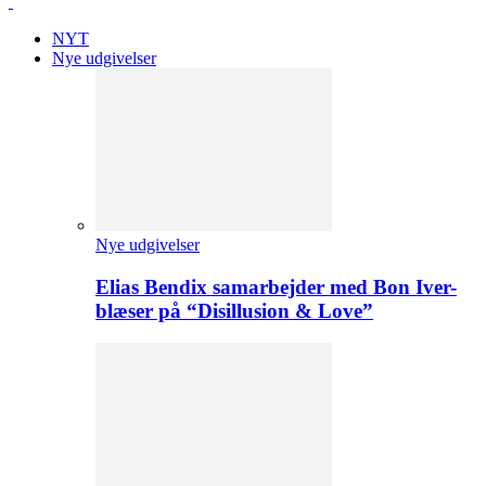
NYT
Nye udgivelser
Nye udgivelser
Elias Bendix samarbejder med Bon Iver-
blæser på “Disillusion & Love”