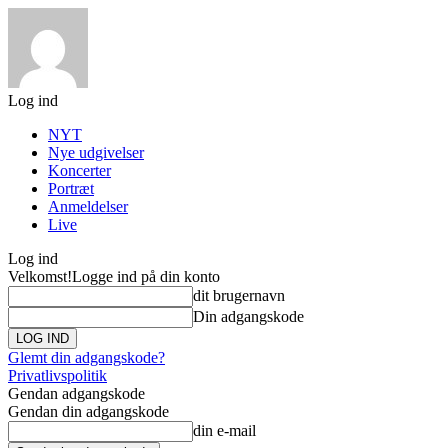
Log ind
NYT
Nye udgivelser
Koncerter
Portræt
Anmeldelser
Live
Log ind
Velkomst!
Logge ind på din konto
dit brugernavn
Din adgangskode
Glemt din adgangskode?
Privatlivspolitik
Gendan adgangskode
Gendan din adgangskode
din e-mail