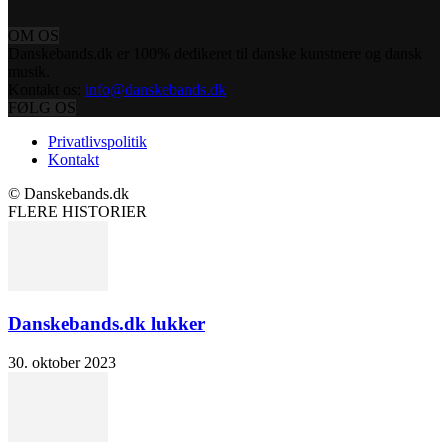
OM OS
Danskebands.dk er 100% dedikeret til danske kunstnere og dansk
musik.
Kontakt os:
info@danskebands.dk
FØLG OS
Privatlivspolitik
Kontakt
© Danskebands.dk
FLERE HISTORIER
Danskebands.dk lukker
30. oktober 2023