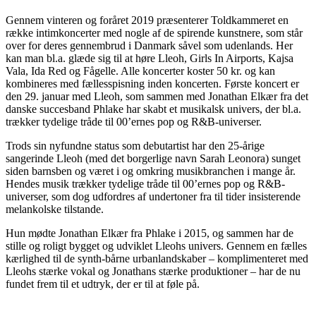
Gennem vinteren og foråret 2019 præsenterer Toldkammeret en
række intimkoncerter med nogle af de spirende kunstnere, som står
over for deres gennembrud i Danmark såvel som udenlands. Her
kan man bl.a. glæde sig til at høre Lleoh, Girls In Airports, Kajsa
Vala, Ida Red og Fågelle. Alle koncerter koster 50 kr. og kan
kombineres med fællesspisning inden koncerten. Første koncert er
den 29. januar med Lleoh, som sammen med Jonathan Elkær fra det
danske succesband Phlake har skabt et musikalsk univers, der bl.a.
trækker tydelige tråde til 00’ernes pop og R&B-universer.
Trods sin nyfundne status som debutartist har den 25-årige
sangerinde Lleoh (med det borgerlige navn Sarah Leonora) sunget
siden barnsben og været i og omkring musikbranchen i mange år.
Hendes musik trækker tydelige tråde til 00’ernes pop og R&B-
universer, som dog udfordres af undertoner fra til tider insisterende
melankolske tilstande.
Hun mødte Jonathan Elkær fra Phlake i 2015, og sammen har de
stille og roligt bygget og udviklet Lleohs univers. Gennem en fælles
kærlighed til de synth-bårne urbanlandskaber – komplimenteret med
Lleohs stærke vokal og Jonathans stærke produktioner – har de nu
fundet frem til et udtryk, der er til at føle på.