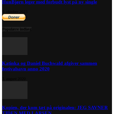
HunBjørn leger med forbudt lyst på ny single
9. oktober 2023
Populære indlæg
Katinka og Daniel Buchwald afgiver sammen
festivalsavn anno 2020
3. august 2020
Kopien, der kom tæt på originalen: JEG SAVNER
TIDEN MED LARSEN