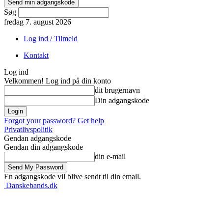
Søg
fredag 7. august 2026
Log ind / Tilmeld
Kontakt
Log ind
Velkommen! Log ind på din konto
dit brugernavn
Din adgangskode
Forgot your password? Get help
Privatlivspolitik
Gendan adgangskode
Gendan din adgangskode
din e-mail
En adgangskode vil blive sendt til din email.
Danskebands.dk