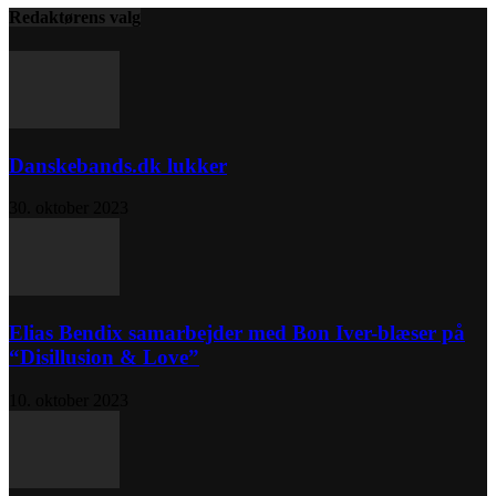
Redaktørens valg
Danskebands.dk lukker
30. oktober 2023
Elias Bendix samarbejder med Bon Iver-blæser på
“Disillusion & Love”
10. oktober 2023