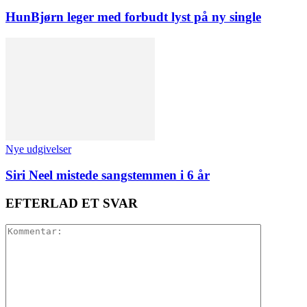
HunBjørn leger med forbudt lyst på ny single
Nye udgivelser
Siri Neel mistede sangstemmen i 6 år
EFTERLAD ET SVAR