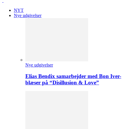
NYT
Nye udgivelser
Nye udgivelser
Elias Bendix samarbejder med Bon Iver-
blæser på “Disillusion & Love”