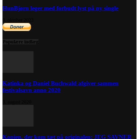
HunBjørn leger med forbudt lyst på ny single
9. oktober 2023
Populære indlæg
Katinka og Daniel Buchwald afgiver sammen
festivalsavn anno 2020
3. august 2020
Kopien, der kom tæt på originalen: JEG SAVNER