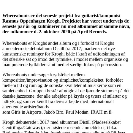
Whereabouts er det seneste projekt fra guitarist/komponist
Rasmus Oppenhagen Krogh. Projektet har været undervejs de
seneste par år og kulminerer nu med albummet af samme navn,
der udkommer d. 2. oktober 2020 på April Records.
Whereabouts er Kroghs andet album og i forhold til Kroghs
anmelderroste debutalbum Distill fra 2017, markerer det nye
kunstneriske retninger for Krogh, både i kraft af udforskningen af
det sfæriske sat op imod det rytmiske, i mødet mellem organiske og
manipulerede lydkilder samt med et særligt fokus på percussion.
Whereabouts undersøger krydsfeltet mellem
komposition/improvisation og simplicitet/kompleksitet, forholdet
mellem tid og rum og de soniske kvaliteter af musikerne som en
samlet enhed. Gruppen består af nogle af de førende stemmer på den
danske jazzscene, der alle arbejder på kryds og tværs af stilarter og
udtryk, og som er kendt fra deres arbejde med internationalt
anerkendte artister/bands
som Girls in Airports, Jakob Bro, Paul Motian, IRAH m.fl.
Krogh debuterede i 2017 med albummet Distill (Pladeselskabet
Centrifuga/Gateway), der høstede rosende anmeldelser, i bl.a.
Berlingske Tidende, blev fremhævet som ugens album på P8 Jazz