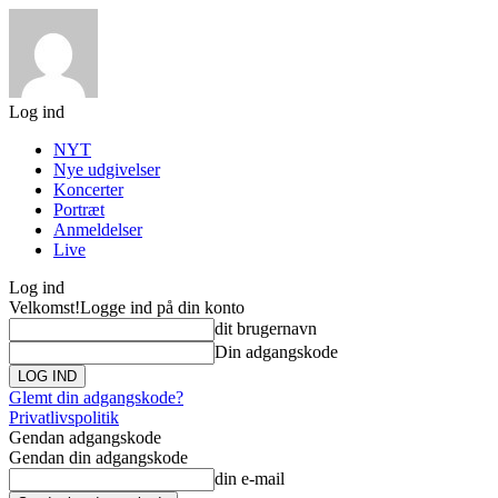
Log ind
NYT
Nye udgivelser
Koncerter
Portræt
Anmeldelser
Live
Log ind
Velkomst!
Logge ind på din konto
dit brugernavn
Din adgangskode
Glemt din adgangskode?
Privatlivspolitik
Gendan adgangskode
Gendan din adgangskode
din e-mail