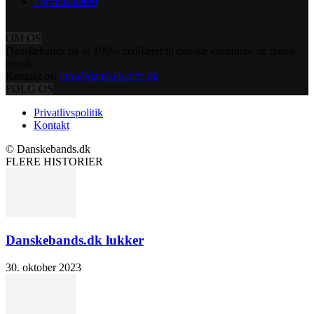
For musikere
0
OM OS
Danskebands.dk er 100% dedikeret til danske kunstnere og dansk
musik.
Kontakt os:
info@danskebands.dk
FØLG OS
Privatlivspolitik
Kontakt
© Danskebands.dk
FLERE HISTORIER
Danskebands.dk lukker
30. oktober 2023