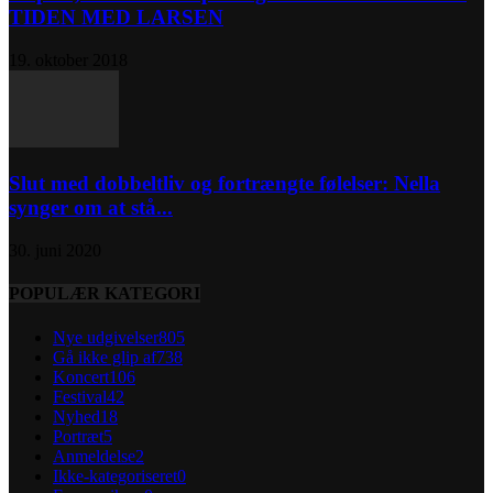
TIDEN MED LARSEN
19. oktober 2018
Slut med dobbeltliv og fortrængte følelser: Nella
synger om at stå...
30. juni 2020
POPULÆR KATEGORI
Nye udgivelser
805
Gå ikke glip af
738
Koncert
106
Festival
42
Nyhed
18
Portræt
5
Anmeldelse
2
Ikke-kategoriseret
0