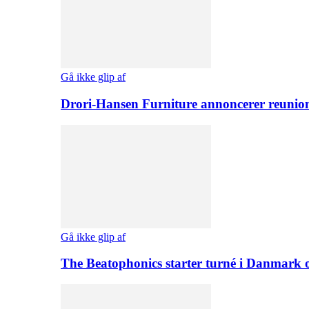
Gå ikke glip af
Drori-Hansen Furniture annoncerer reunio
Gå ikke glip af
The Beatophonics starter turné i Danmark 