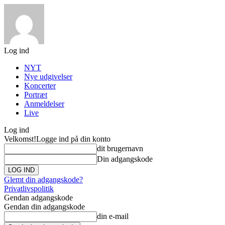
Log ind
NYT
Nye udgivelser
Koncerter
Portræt
Anmeldelser
Live
Log ind
Velkomst!
Logge ind på din konto
dit brugernavn
Din adgangskode
Glemt din adgangskode?
Privatlivspolitik
Gendan adgangskode
Gendan din adgangskode
din e-mail