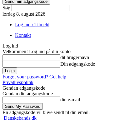
Søg
lørdag 8. august 2026
Log ind / Tilmeld
Kontakt
Log ind
Velkommen! Log ind på din konto
dit brugernavn
Din adgangskode
Forgot your password? Get help
Privatlivspolitik
Gendan adgangskode
Gendan din adgangskode
din e-mail
En adgangskode vil blive sendt til din email.
Danskebands.dk