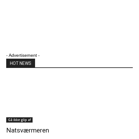
- Advertisement -
HOT NEWS
Gå ikke glip af
Natsværmeren