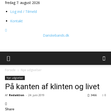
fredag 7. august 2026
Log ind / Tilmeld
Kontakt
Danskebands.dk
Forside
Nye udgivelser
Nye udgivelser
På kanten af klinten og livet
Af
Redaktion
-
24. juni 2019
3466
0
Share