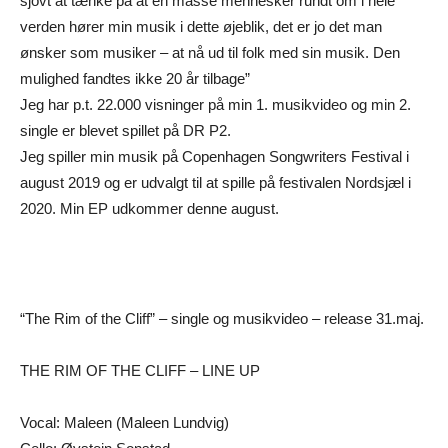
sjovt at tænke på at en masse mennesker rundt om i hele
verden hører min musik i dette øjeblik, det er jo det man
ønsker som musiker – at nå ud til folk med sin musik. Den
mulighed fandtes ikke 20 år tilbage”
Jeg har p.t. 22.000 visninger på min 1. musikvideo og min 2.
single er blevet spillet på DR P2.
Jeg spiller min musik på Copenhagen Songwriters Festival i
august 2019 og er udvalgt til at spille på festivalen Nordsjæl i
2020. Min EP udkommer denne august.
“The Rim of the Cliff” – single og musikvideo – release 31.maj.
THE RIM OF THE CLIFF – LINE UP
Vocal: Maleen (Maleen Lundvig)