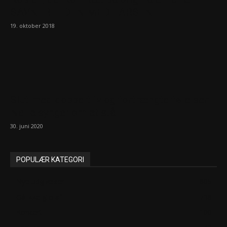
SAVNER TIDEN MED LARSEN
19. oktober 2018
Slut med dobbeltliv og fortrængte følelser:
Nella synger om at stå...
30. juni 2020
POPULÆR KATEGORI
Nye udgivelser
805
Gå ikke glip af
738
Koncert
106