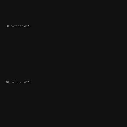
Danskebands.dk lukker
30. oktober 2023
Elias Bendix samarbejder med Bon Iver-
blæser på “Disillusion & Love”
10. oktober 2023
HunBjørn leger med forbudt lyst på ny single