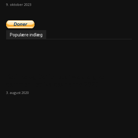
9. oktober 2023
Populære indlæg
Katinka og Daniel Buchwald afgiver
sammen festivalsavn anno 2020
3. august 2020
Kopien, der kom tæt på originalen: JEG