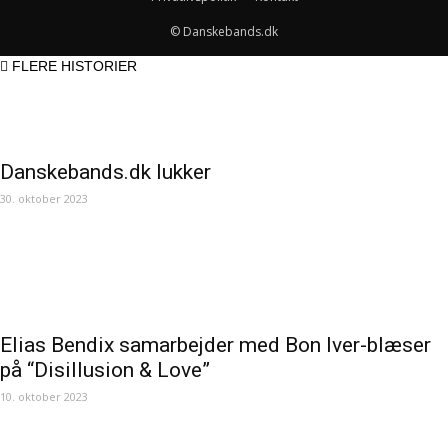
© Danskebands.dk
FLERE HISTORIER
Danskebands.dk lukker
30. oktober 2023
Elias Bendix samarbejder med Bon Iver-blæser
på “Disillusion & Love”
10. oktober 2023