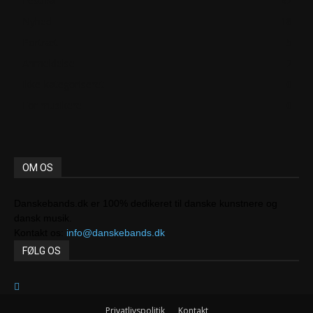
Festival
42
Nyhed
18
Portræt
5
Anmeldelse
2
Ikke-kategoriseret
0
For musikere
0
OM OS
Danskebands.dk er 100% dedikeret til danske kunstnere og
dansk musik.
Kontakt os:
info@danskebands.dk
FØLG OS
Privatlivspolitik
Kontakt