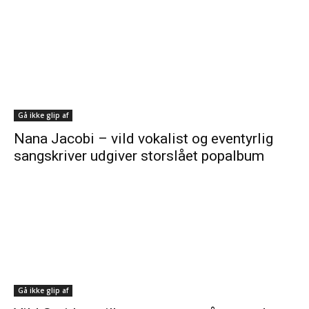
Gå ikke glip af
Nana Jacobi – vild vokalist og eventyrlig
sangskriver udgiver storslået popalbum
Gå ikke glip af