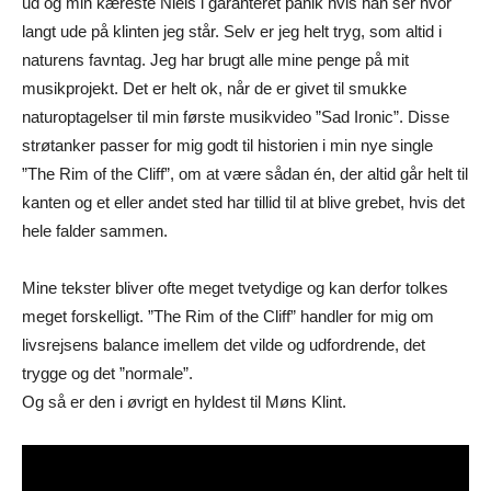
ud og min kæreste Niels i garanteret panik hvis han ser hvor
langt ude på klinten jeg står. Selv er jeg helt tryg, som altid i
naturens favntag. Jeg har brugt alle mine penge på mit
musikprojekt. Det er helt ok, når de er givet til smukke
naturoptagelser til min første musikvideo ”Sad Ironic”. Disse
strøtanker passer for mig godt til historien i min nye single
”The Rim of the Cliff”, om at være sådan én, der altid går helt til
kanten og et eller andet sted har tillid til at blive grebet, hvis det
hele falder sammen.
Mine tekster bliver ofte meget tvetydige og kan derfor tolkes
meget forskelligt. ”The Rim of the Cliff” handler for mig om
livsrejsens balance imellem det vilde og udfordrende, det
trygge og det ”normale”.
Og så er den i øvrigt en hyldest til Møns Klint.