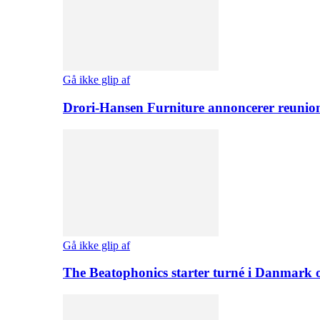
Gå ikke glip af
Drori-Hansen Furniture annoncerer reunio
Gå ikke glip af
The Beatophonics starter turné i Danmark 