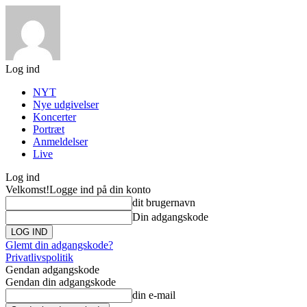
Log ind
NYT
Nye udgivelser
Koncerter
Portræt
Anmeldelser
Live
Log ind
Velkomst!
Logge ind på din konto
dit brugernavn
Din adgangskode
Glemt din adgangskode?
Privatlivspolitik
Gendan adgangskode
Gendan din adgangskode
din e-mail