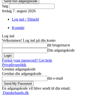
Søg
fredag 7. august 2026
Log ind / Tilmeld
Kontakt
Log ind
Velkommen! Log ind på din konto
dit brugernavn
Din adgangskode
Forgot your password? Get help
Privatlivspolitik
Gendan adgangskode
Gendan din adgangskode
din e-mail
En adgangskode vil blive sendt til din email.
Danskebands.dk