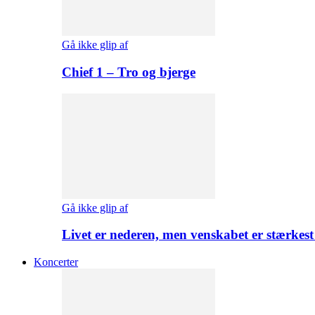
Gå ikke glip af
Chief 1 – Tro og bjerge
Gå ikke glip af
Livet er nederen, men venskabet er stærkes
Koncerter