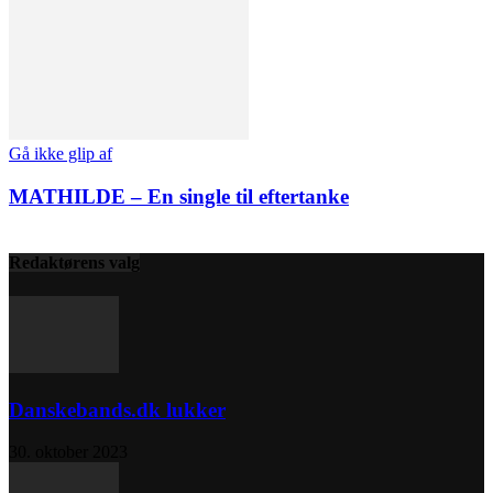
Gå ikke glip af
MATHILDE – En single til eftertanke
Redaktørens valg
Danskebands.dk lukker
30. oktober 2023