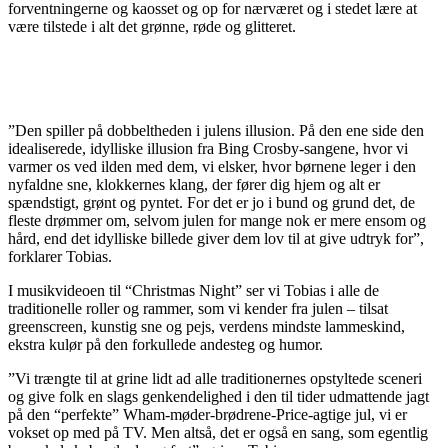
forventningerne og kaosset og op for nærværet og i stedet lære at
være tilstede i alt det grønne, røde og glitteret.
”Den spiller på dobbeltheden i julens illusion. På den ene side den
idealiserede, idylliske illusion fra Bing Crosby-sangene, hvor vi
varmer os ved ilden med dem, vi elsker, hvor børnene leger i den
nyfaldne sne, klokkernes klang, der fører dig hjem og alt er
spændstigt, grønt og pyntet. For det er jo i bund og grund det, de
fleste drømmer om, selvom julen for mange nok er mere ensom og
hård, end det idylliske billede giver dem lov til at give udtryk for”,
forklarer Tobias.
I musikvideoen til “Christmas Night” ser vi Tobias i alle de
traditionelle roller og rammer, som vi kender fra julen – tilsat
greenscreen, kunstig sne og pejs, verdens mindste lammeskind,
ekstra kulør på den forkullede andesteg og humor.
”Vi trængte til at grine lidt ad alle traditionernes opstyltede sceneri
og give folk en slags genkendelighed i den til tider udmattende jagt
på den “perfekte” Wham-møder-brødrene-Price-agtige jul, vi er
vokset op med på TV. Men altså, det er også en sang, som egentlig