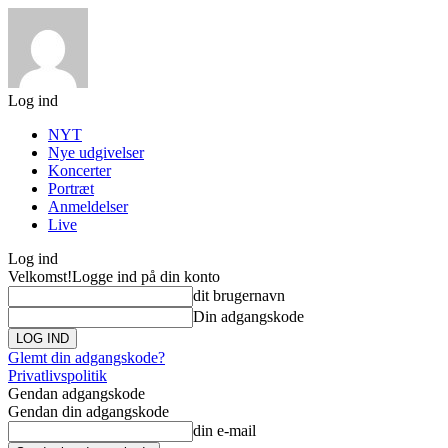
Log ind
NYT
Nye udgivelser
Koncerter
Portræt
Anmeldelser
Live
Log ind
Velkomst!
Logge ind på din konto
dit brugernavn
Din adgangskode
Glemt din adgangskode?
Privatlivspolitik
Gendan adgangskode
Gendan din adgangskode
din e-mail