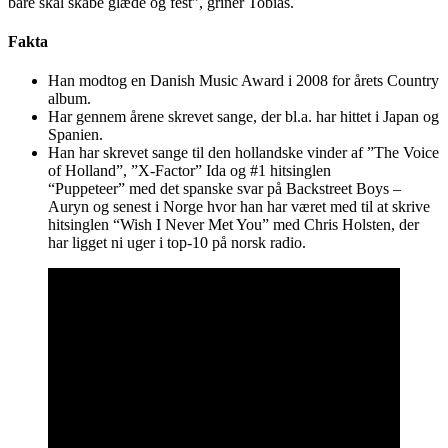
bare skal skabe glæde og fest”, griner Tobias.
Fakta
Han modtog en Danish Music Award i 2008 for årets Country
album.
Har gennem årene skrevet sange, der bl.a. har hittet i Japan og
Spanien.
Han har skrevet sange til den hollandske vinder af ”The Voice
of Holland”, ”X-Factor” Ida og #1 hitsinglen
“Puppeteer” med det spanske svar på Backstreet Boys –
Auryn og senest i Norge hvor han har været med til at skrive
hitsinglen “Wish I Never Met You” med Chris Holsten, der
har ligget ni uger i top-10 på norsk radio.