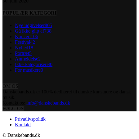
30. juni 2020
POPULÆR KATEGORI
Nye udgivelser
805
Gå ikke glip af
738
Koncert
106
Festival
42
Nyhed
18
Portræt
5
Anmeldelse
2
Ikke-kategoriseret
0
For musikere
0
OM OS
Danskebands.dk er 100% dedikeret til danske kunstnere og dansk
musik.
Kontakt os:
info@danskebands.dk
FØLG OS
Privatlivspolitik
Kontakt
© Danskebands.dk