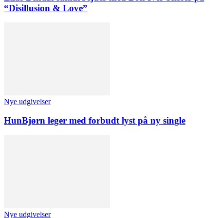
“Disillusion & Love”
Nye udgivelser
HunBjørn leger med forbudt lyst på ny single
Nye udgivelser