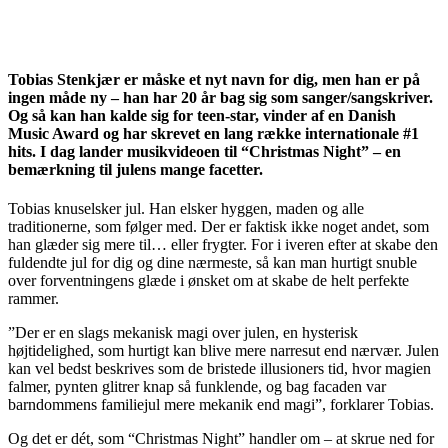
Tobias Stenkjær er måske et nyt navn for dig, men han er på
ingen måde ny – han har 20 år bag sig som sanger/sangskriver.
Og så kan han kalde sig for teen-star, vinder af en Danish
Music Award og har skrevet en lang række internationale #1
hits. I dag lander musikvideoen til “Christmas Night” – en
bemærkning til julens mange facetter.
Tobias knuselsker jul. Han elsker hyggen, maden og alle
traditionerne, som følger med. Der er faktisk ikke noget andet, som
han glæder sig mere til… eller frygter. For i iveren efter at skabe den
fuldendte jul for dig og dine nærmeste, så kan man hurtigt snuble
over forventningens glæde i ønsket om at skabe de helt perfekte
rammer.
”Der er en slags mekanisk magi over julen, en hysterisk
højtidelighed, som hurtigt kan blive mere narresut end nærvær. Julen
kan vel bedst beskrives som de bristede illusioners tid, hvor magien
falmer, pynten glitrer knap så funklende, og bag facaden var
barndommens familiejul mere mekanik end magi”, forklarer Tobias.
Og det er dét, som “Christmas Night” handler om – at skrue ned for