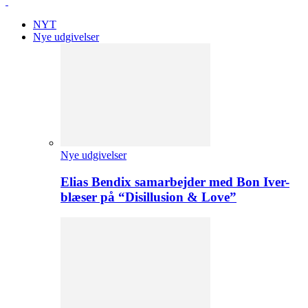
NYT
Nye udgivelser
Nye udgivelser
Elias Bendix samarbejder med Bon Iver-
blæser på “Disillusion & Love”