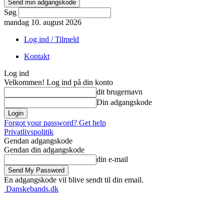
Søg
mandag 10. august 2026
Log ind / Tilmeld
Kontakt
Log ind
Velkommen! Log ind på din konto
dit brugernavn
Din adgangskode
Forgot your password? Get help
Privatlivspolitik
Gendan adgangskode
Gendan din adgangskode
din e-mail
En adgangskode vil blive sendt til din email.
Danskebands.dk