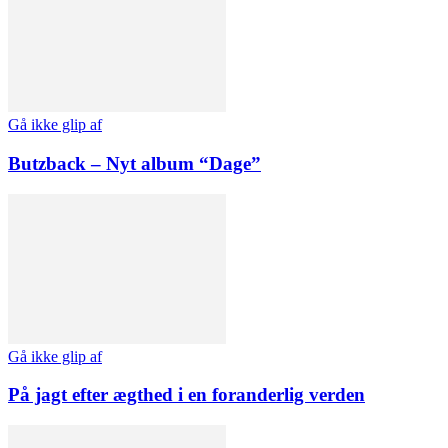
Gå ikke glip af
Butzback – Nyt album “Dage”
Gå ikke glip af
På jagt efter ægthed i en foranderlig verden