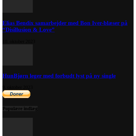
Elias Bendix samarbejder med Bon Iver-blæser på
“Disillusion & Love”
10. oktober 2023
HunBjørn leger med forbudt lyst på ny single
9. oktober 2023
Populære indlæg