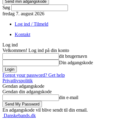
Søg
fredag 7. august 2026
Log ind / Tilmeld
Kontakt
Log ind
Velkommen! Log ind på din konto
dit brugernavn
Din adgangskode
Forgot your password? Get help
Privatlivspolitik
Gendan adgangskode
Gendan din adgangskode
din e-mail
En adgangskode vil blive sendt til din email.
Danskebands.dk