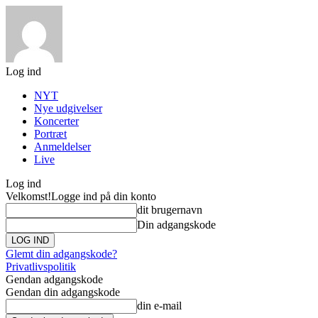
Log ind
NYT
Nye udgivelser
Koncerter
Portræt
Anmeldelser
Live
Log ind
Velkomst!
Logge ind på din konto
dit brugernavn
Din adgangskode
Glemt din adgangskode?
Privatlivspolitik
Gendan adgangskode
Gendan din adgangskode
din e-mail