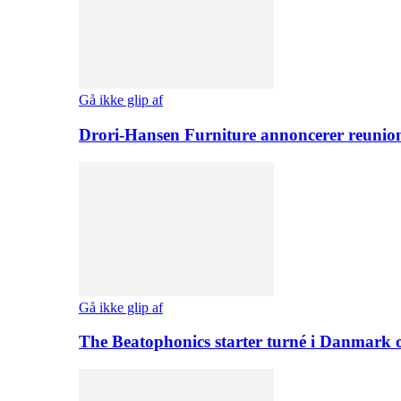
Gå ikke glip af
Drori-Hansen Furniture annoncerer reunio
Gå ikke glip af
The Beatophonics starter turné i Danmark 