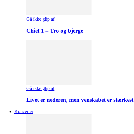
Gå ikke glip af
Chief 1 – Tro og bjerge
Gå ikke glip af
Livet er nederen, men venskabet er stærkes
Koncerter