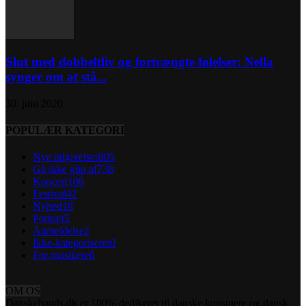
Slut med dobbeltliv og fortrængte følelser: Nella
synger om at stå...
30. juni 2020
POPULÆR KATEGORI
Nye udgivelser
805
Gå ikke glip af
738
Koncert
106
Festival
42
Nyhed
18
Portræt
5
Anmeldelse
2
Ikke-kategoriseret
0
For musikere
0
OM OS
Danskebands.dk er 100% dedikeret til danske kunstnere og dansk