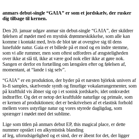
anmars debut-single “GAIA” er som et jordskælv, der rusker
dig tilbage til kernen.
Den 20. januar udgav anmar sin debut-single “GAIA”, der skildrer
følelsen af mødet med en mystisk drømmeskikkelse, som alle kan
komme i kontakt med, hvis de blot tør at overgive sig til dens
lunefulde natur. Gaia er et billede på et mod og en indre stemme,
som vi alle rummer, men som oftest udfordres af ængsteligheden
over ikke at slå til, ikke at være god nok eller ikke at gøre nok.
Sangen er derfor en fortælling om længslen efter og følelsen af,
momentant, at “lande i sig selv”.
“GAIA” er en produktion, der byder på et næsten björksk univers af
lo-fi samples, skælvende synth og finurlige vokalarrangementer, som
på kraftfuld vis åbner sig op i et sonisk jordskælv, idet omkvædet
indtræffer. Og det er netop det kraftfulde naturlige og primale, som
er kernen af produktionen; det er beskrivelsen af et elastisk forhold
mellem vores ustyrlige natur og vores styrede dagligdag, som
sprænger i mødet med det sublime.
Lige som titlen på anmars debut EP, this magical place, er dette
nummer opstået i en alkymistisk blanding
af leg, uforudsigelighed og et sind, der er åbent for det, der ligger