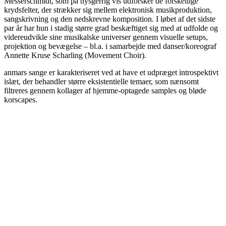
Messerschmidt, som på nysgerrig vis udforsker de forskellige
krydsfelter, der strækker sig mellem elektronisk musikproduktion,
sangskrivning og den nedskrevne komposition. I løbet af det sidste
par år har hun i stadig større grad beskæftiget sig med at udfolde og
videreudvikle sine musikalske universer gennem visuelle setups,
projektion og bevægelse – bl.a. i samarbejde med danser/koreograf
Annette Kruse Scharling (Movement Choir).
anmars sange er karakteriseret ved at have et udpræget introspektivt
islæt, der behandler større eksistentielle temaer, som nænsomt
filtreres gennem kollager af hjemme-optagede samples og bløde
korscapes.