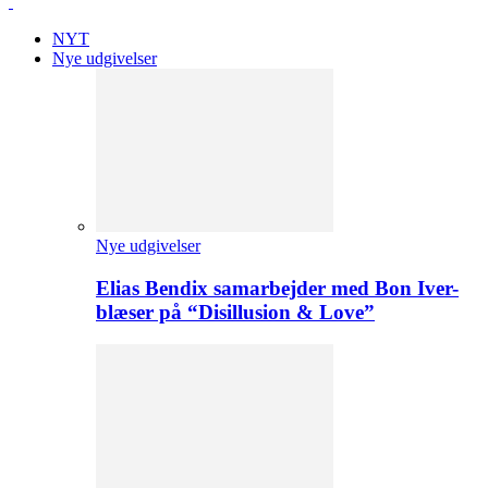
NYT
Nye udgivelser
Nye udgivelser
Elias Bendix samarbejder med Bon Iver-
blæser på “Disillusion & Love”