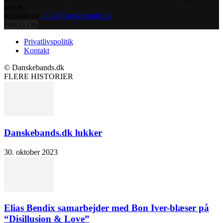
musik.
Kontakt os:
info@danskebands.dk
FØLG OS
Privatlivspolitik
Kontakt
© Danskebands.dk
FLERE HISTORIER
Danskebands.dk lukker
30. oktober 2023
Elias Bendix samarbejder med Bon Iver-blæser på
“Disillusion & Love”