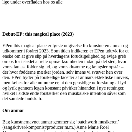
lige under overfladen hos os alle.
Debut-EP: this magical place (2023)
EPen this magical place er første udgivelse fra kunstneren anmar og
udkommer i foråret 2023. Som titlen indikerer, er EPen udtryk for et
ønske om at give slip på hverdagens forudsigelighed og evige greb
om os for i stedet at rette opmærksomheden indad på det sted, hvor
vores fantasi folder sig ud, og vores drømme og længsler opstår –
der hvor fødderne mærker jorden, selv imens vi svæver hen over
den. EPen byder på forskellige facetter af anmars eklektiske univers,
men fælles for alle numrene er, at den gensidige udforskning af lyd
og lyrik gennem legen konstant påvirker hinanden i nye retninger,
hvilket i sidste ende forstærker den musikalske intention såvel som
det samlede budskab.
Om anmar
Bag kunstnernavnet anmar gemmer sig ‘patchwork musikeren’
(sangskriver/komponist/producer m.m.) Anne Marie Roel