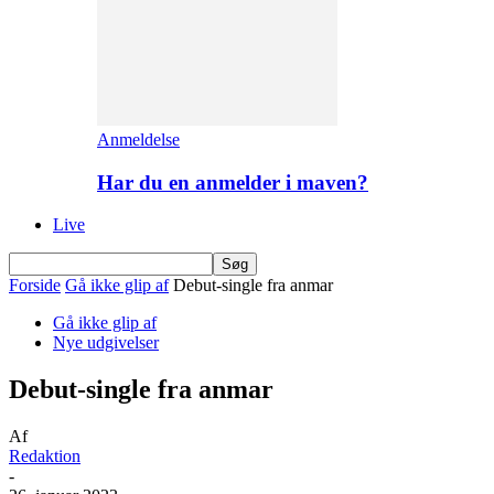
Anmeldelse
Har du en anmelder i maven?
Live
Forside
Gå ikke glip af
Debut-single fra anmar
Gå ikke glip af
Nye udgivelser
Debut-single fra anmar
Af
Redaktion
-