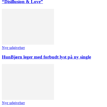
“Disillusion & Love”
Nye udgivelser
HunBjørn leger med forbudt lyst på ny single
Nye udgivelser