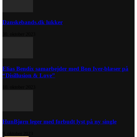
Danskebands.dk lukker
30. oktober 2023
Elias Bendix samarbejder med Bon Iver-blæser på
“Disillusion & Love”
10. oktober 2023
HunBjørn leger med forbudt lyst på ny single
9. oktober 2023