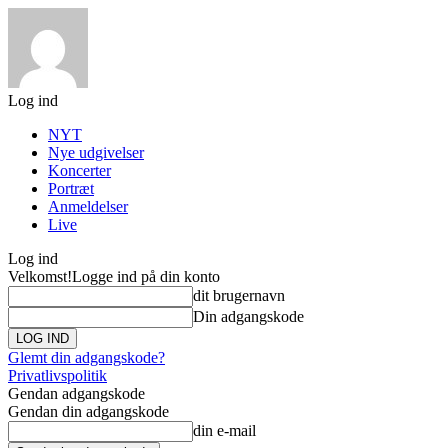
Log ind
NYT
Nye udgivelser
Koncerter
Portræt
Anmeldelser
Live
Log ind
Velkomst!
Logge ind på din konto
dit brugernavn
Din adgangskode
Glemt din adgangskode?
Privatlivspolitik
Gendan adgangskode
Gendan din adgangskode
din e-mail