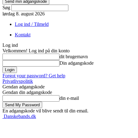
Søg
lørdag 8. august 2026
Log ind / Tilmeld
Kontakt
Log ind
Velkommen! Log ind på din konto
dit brugernavn
Din adgangskode
Forgot your password? Get help
Privatlivspolitik
Gendan adgangskode
Gendan din adgangskode
din e-mail
En adgangskode vil blive sendt til din email.
Danskebands.dk