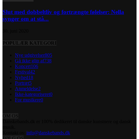
Slut med dobbeltliv og fortrængte følelser: Nella
synger om at stå...
30. juni 2020
POPULÆR KATEGORI
Nye udgivelser
805
Gå ikke glip af
738
Koncert
106
Festival
42
Nyhed
18
Portræt
5
Anmeldelse
2
Ikke-kategoriseret
0
For musikere
0
OM OS
Danskebands.dk er 100% dedikeret til danske kunstnere og dansk
musik.
Kontakt os:
info@danskebands.dk
FØLG OS