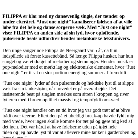
FILIPPA er klar med ny dansevenlig single, der tænder op
under efteråret. “Just one night” kanaliserer følelsen af at ville
løbe fra det hele og danse sorgerne væk. Med “Just one night”
viser FILIPPA en anden side af sin lyd, hvor opløftende,
pulserende beats udfordrer hendes melankolske tekstunivers.
Den unge sangerinde Filippa de Neergaard var 5 år, da hun
indspillede sit første kassettebånd. Så længe Filippa husker, har hun
sunget og været draget af melodier og stemninger. Hendes musik er
pop-melodier med et mørkt lag og elektroniske elementer, hvor “Just
one night” er tilsat en stor portion energi og summer af fremdrift.
“Just one night” lyder af den pulserende og hektiske lyst til at slippe
væk fra sin tankestrøm, når hovedet er på overarbejde. Det
insisterende beat på singlen mærkes som sitren i kroppen og river
lytteren med i broen op til et massivt og tempofyldt omkvæd.
”Just one night handler om en tid hvor jeg var godt træt af at blive
trådt over tæerne. Eftertiden på et uheldigt break-up havde fyldt mig
med vrede, hvor ingen skulle komme for tæt på og gøre mig ked af
det igen. Det var hårdt at have følelserne uden på tøjet hele
tiden og jeg havde lyst til var at aflevere mine tanker i garderoben og
bare danse.”