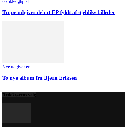
Gå ikke glip af
Trope udgiver debut-EP fyldt af øjebliks billeder
Nye udgivelser
To nye album fra Bjørn Eriksen
Redaktørens valg