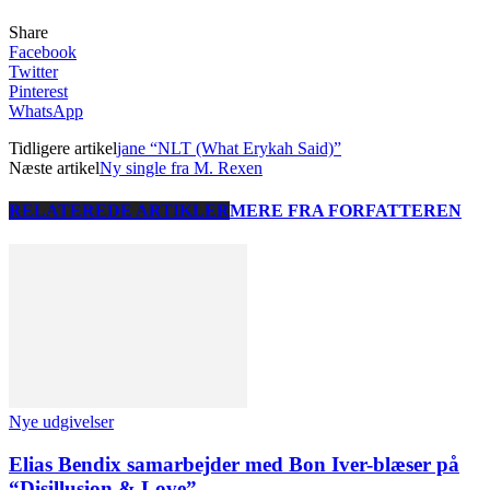
Share
Facebook
Twitter
Pinterest
WhatsApp
Tidligere artikel
jane “NLT (What Erykah Said)”
Næste artikel
Ny single fra M. Rexen
RELATEREDE ARTIKLER
MERE FRA FORFATTEREN
Nye udgivelser
Elias Bendix samarbejder med Bon Iver-blæser på
“Disillusion & Love”