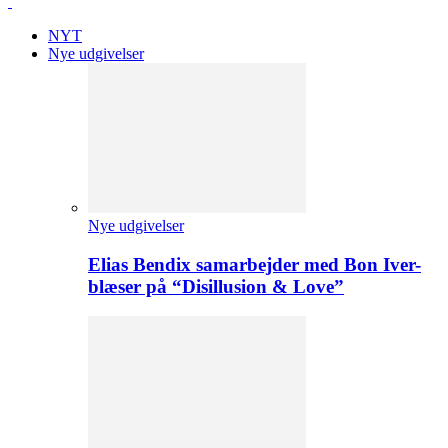
NYT
Nye udgivelser
Nye udgivelser
Elias Bendix samarbejder med Bon Iver-
blæser på “Disillusion & Love”