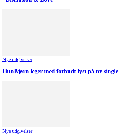
Nye udgivelser
HunBjørn leger med forbudt lyst på ny single
Nye udgivelser