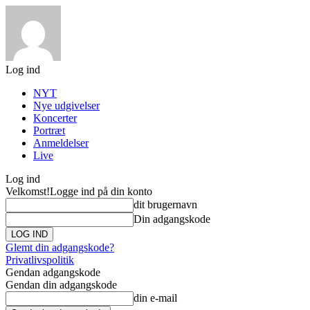
Log ind
NYT
Nye udgivelser
Koncerter
Portræt
Anmeldelser
Live
Log ind
Velkomst!
Logge ind på din konto
dit brugernavn
Din adgangskode
Glemt din adgangskode?
Privatlivspolitik
Gendan adgangskode
Gendan din adgangskode
din e-mail