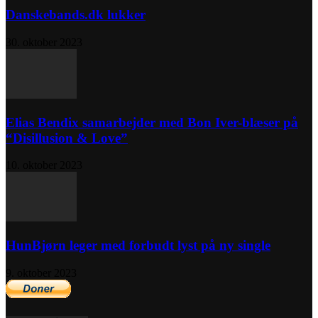
Danskebands.dk lukker
30. oktober 2023
Elias Bendix samarbejder med Bon Iver-blæser på
“Disillusion & Love”
10. oktober 2023
HunBjørn leger med forbudt lyst på ny single
9. oktober 2023