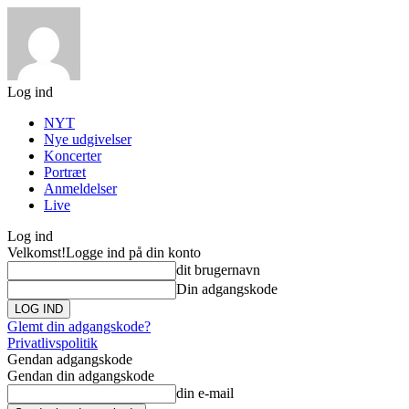
Log ind
NYT
Nye udgivelser
Koncerter
Portræt
Anmeldelser
Live
Log ind
Velkomst!
Logge ind på din konto
dit brugernavn
Din adgangskode
Glemt din adgangskode?
Privatlivspolitik
Gendan adgangskode
Gendan din adgangskode
din e-mail