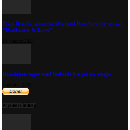
Elias Bendix samarbejder med Bon Iver-blæser på
“Disillusion & Love”
10. oktober 2023
HunBjørn leger med forbudt lyst på ny single
9. oktober 2023
Populære indlæg