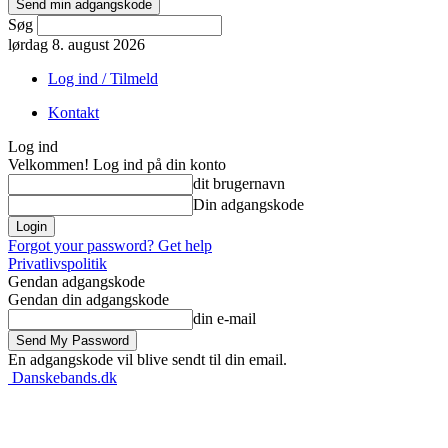
Søg
lørdag 8. august 2026
Log ind / Tilmeld
Kontakt
Log ind
Velkommen! Log ind på din konto
dit brugernavn
Din adgangskode
Forgot your password? Get help
Privatlivspolitik
Gendan adgangskode
Gendan din adgangskode
din e-mail
En adgangskode vil blive sendt til din email.
Danskebands.dk