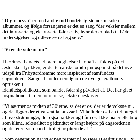
“Drømmesyn” er med andre ord bandets første udspil siden
albummet, og ifølge forsangeren er det en sang “der veksler mellem
det introverte og ekstroverte følelsesliv, hvor der er plads til både
undersøgelsen og udlevelsen af sig selv.“
“Vi er de voksne nu”
Hvorimod bandets tidligere udgivelser har haft et fokus på det
æstetiske i lyrikken, er det tematiske omdrejningspunkt på det nye
udspil fra Fribytterdrømme mere inspireret af samfundets
strømninger. Sangen handler nemlig om de nye generationers
oprusken i
identitetspolitikken, som bandet føler sig påvirket af. Det har givet
inspirationen til den indre rejse, teksten beskriver.
“Vi nærmer os midten af 30’erne, så det er os, der er de voksne nu,
og det ligger der et væsentligt ansvar i. Vi befinder os i en tid præget
af nye strømninger, der også trækker og flår i os. Ikke-materielle ting
som klima, seksualitet og identitet er langt højere på dagsordenen,
og det er vi som band utroligt inspirerede af.”
“Som generation har vi et ben plantet på to sider af et årtusinde – vi