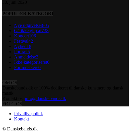
30. juni 2020
POPULÆR KATEGORI
Nye udgivelser
805
Gå ikke glip af
738
Koncert
106
Festival
42
Nyhed
18
Portræt
5
Anmeldelse
2
Ikke-kategoriseret
0
For musikere
0
OM OS
Danskebands.dk er 100% dedikeret til danske kunstnere og dansk
musik.
Kontakt os:
info@danskebands.dk
FØLG OS
Privatlivspolitik
Kontakt
© Danskebands.dk