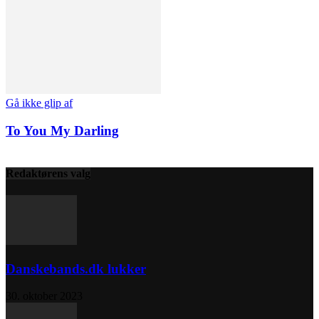
Gå ikke glip af
To You My Darling
Redaktørens valg
Danskebands.dk lukker
30. oktober 2023