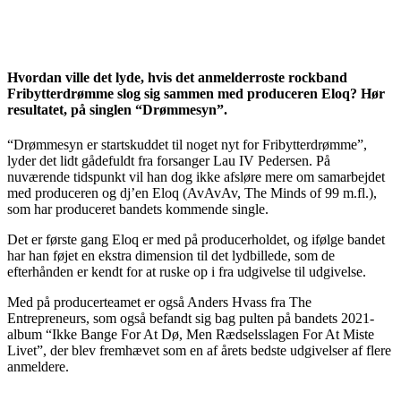
Hvordan ville det lyde, hvis det anmelderroste rockband
Fribytterdrømme slog sig sammen med produceren Eloq? Hør
resultatet, på singlen “Drømmesyn”.
“Drømmesyn er startskuddet til noget nyt for Fribytterdrømme”,
lyder det lidt gådefuldt fra forsanger Lau IV Pedersen. På
nuværende tidspunkt vil han dog ikke afsløre mere om samarbejdet
med produceren og dj’en Eloq (AvAvAv, The Minds of 99 m.fl.),
som har produceret bandets kommende single.
Det er første gang Eloq er med på producerholdet, og ifølge bandet
har han føjet en ekstra dimension til det lydbillede, som de
efterhånden er kendt for at ruske op i fra udgivelse til udgivelse.
Med på producerteamet er også Anders Hvass fra The
Entrepreneurs, som også befandt sig bag pulten på bandets 2021-
album “Ikke Bange For At Dø, Men Rædselsslagen For At Miste
Livet”, der blev fremhævet som en af årets bedste udgivelser af flere
anmeldere.