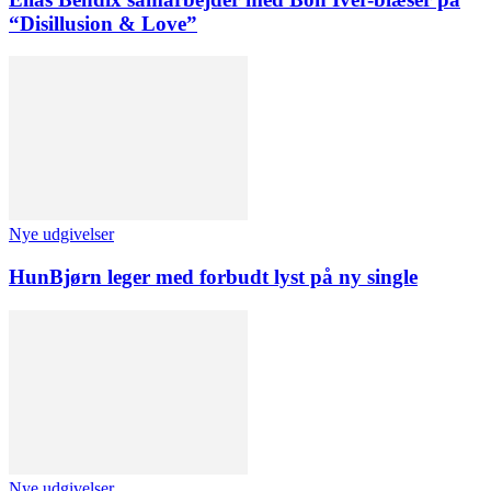
“Disillusion & Love”
Nye udgivelser
HunBjørn leger med forbudt lyst på ny single
Nye udgivelser