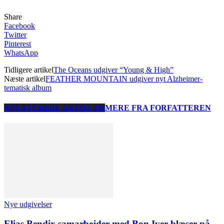
Share
Facebook
Twitter
Pinterest
WhatsApp
Tidligere artikel
The Oceans udgiver “Young & High”
Næste artikel
FEATHER MOUNTAIN udgiver nyt Alzheimer-
tematisk album
RELATEREDE ARTIKLER
MERE FRA FORFATTEREN
Nye udgivelser
Elias Bendix samarbejder med Bon Iver-blæser på