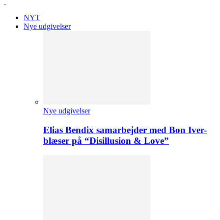
NYT
Nye udgivelser
Nye udgivelser
Elias Bendix samarbejder med Bon Iver-
blæser på “Disillusion & Love”