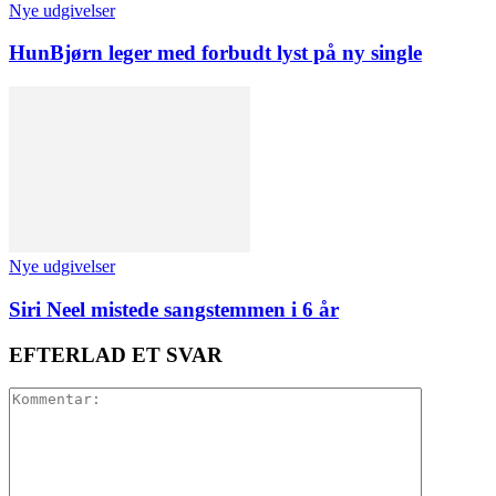
Nye udgivelser
HunBjørn leger med forbudt lyst på ny single
Nye udgivelser
Siri Neel mistede sangstemmen i 6 år
EFTERLAD ET SVAR