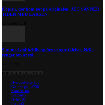
Kopien, der kom tæt på originalen: JEG SAVNER
TIDEN MED LARSEN
19. oktober 2018
Slut med dobbeltliv og fortrængte følelser: Nella
synger om at stå...
30. juni 2020
POPULÆR KATEGORI
Nye udgivelser
805
Gå ikke glip af
738
Koncert
106
Festival
42
Nyhed
18
Portræt
5