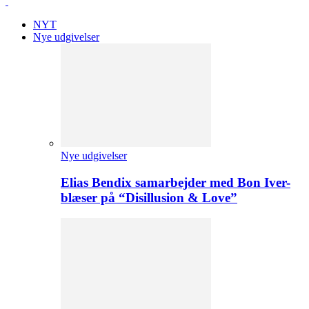
NYT
Nye udgivelser
Nye udgivelser
Elias Bendix samarbejder med Bon Iver-
blæser på “Disillusion & Love”