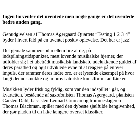
Ingen forventer det uventede men nogle gange er det uventede
bedre anden gang.
Genudgivelsen af Thomas Agergaard Quartets “Testing 1-2-3-4”
byder i hvert fald på en uventet positiv oplevelse. Det her er jazz!
Det geniale sammenspil mellem fire af de, på
indspilningstidspunktet, mest lovende musikalske hjerner, der
udfolder sig i et ubetrådt musikalsk landskab, udelukkende guidet af
deres parathed og højt udviklede evne til at reagere på enhver
impuls, der rammer deres indre øre, er et lysende eksempel på hvor
langt denne smukke og improvisatoriske kunstform kan føre en.
Musikken lyder frisk og fyldig, som var den indspillet i går, og
kvartetten, bestående af saxofonisten Thomas Agergaard, pianisten
Carsten Dahl, bassisten Lennart Ginman og trommeslageren
Thomas Blachman, spiller med den dybeste sjælfulde hengivenhed,
der gør pladen til en ikke længere overset klassiker.