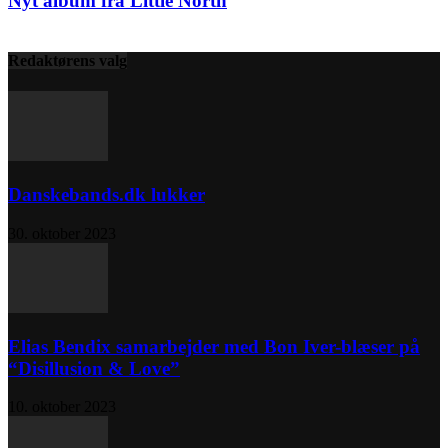
Nyt album fra Little North
Redaktørens valg
Danskebands.dk lukker
30. oktober 2023
Elias Bendix samarbejder med Bon Iver-blæser på
“Disillusion & Love”
10. oktober 2023