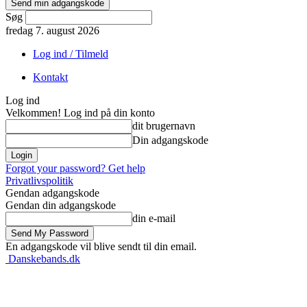
Søg
fredag 7. august 2026
Log ind / Tilmeld
Kontakt
Log ind
Velkommen! Log ind på din konto
dit brugernavn
Din adgangskode
Forgot your password? Get help
Privatlivspolitik
Gendan adgangskode
Gendan din adgangskode
din e-mail
En adgangskode vil blive sendt til din email.
Danskebands.dk