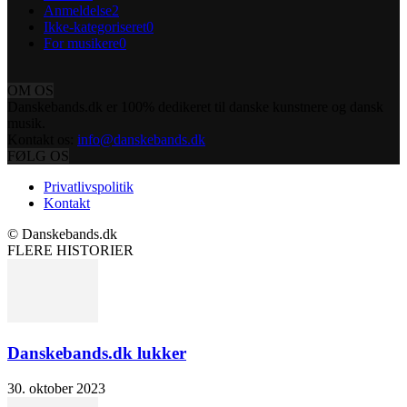
Anmeldelse
2
Ikke-kategoriseret
0
For musikere
0
OM OS
Danskebands.dk er 100% dedikeret til danske kunstnere og dansk
musik.
Kontakt os:
info@danskebands.dk
FØLG OS
Privatlivspolitik
Kontakt
© Danskebands.dk
FLERE HISTORIER
Danskebands.dk lukker
30. oktober 2023