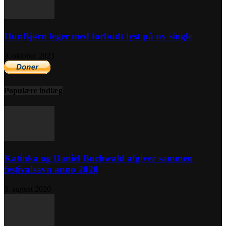
HunBjørn leger med forbudt lyst på ny single
9. oktober 2023
Populære indlæg
Katinka og Daniel Buchwald afgiver sammen
festivalsavn anno 2020
3. august 2020