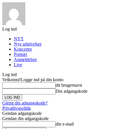
Log ind
NYT
Nye udgivelser
Koncerter
Portræt
Anmeldelser
Live
Log ind
Velkomst!
Logge ind på din konto
dit brugernavn
Din adgangskode
Glemt din adgangskode?
Privatlivspolitik
Gendan adgangskode
Gendan din adgangskode
din e-mail