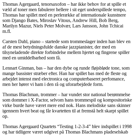
Thomas Agergaard, tenorsaxofon – har ikke behov for at spille et
væld af toner men fabulerer hellere i sit eget underspillede tempo,
Thomas har spillet med en perlerække af internationale kunstnere
som Django Bates, Miroslav Vitous, Andrew Hill, Bob Berg,
Marilyn Mazur, Niels Peter Molvær, Lars Jansson, John Tchicai
m.fl.
Carsten Dahl, piano – startede som trommeslager inden han blev en
af de mest betydningsfulde danske jazzpianister, der med en
tilsyneladende direkte forbindelse mellem hjertet og fingrene spiller
med en umiddelbarhed som få.
Lennart Ginman, bas – har den dybe og runde fløjsbløde tone, som
mange bassister stræber efter. Han har spillet bas med de fleste og
arbejdet intenst med electronica og computerbaseret perfomance,
men her hører vi ham i den rå og uforarbejdede form.
Thomas Blachman, trommer – har vundet stor national berømmelse
som dommer i X-Factor, selvom hans trommespil og kompositoriske
virke burde have været mere end nok. Hans melodiske sans skinner
igennem hvert beat og får kvartetten til at fremstå helt skarpt spillet
op.
Thomas Agergaard Quartets “Testing 1-2-3-4” blev indspillet i 1998
og har tidligere været udgivet på Thomas Blachmans pladeselskab