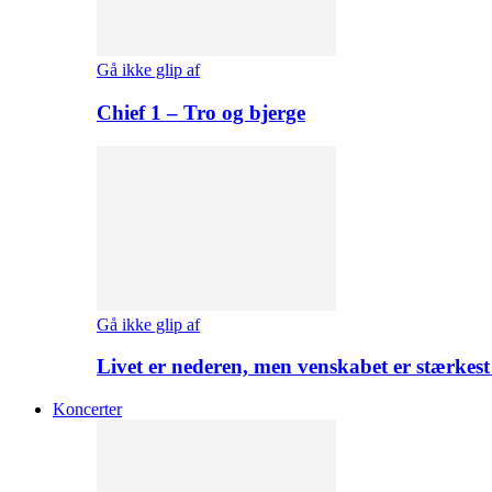
Gå ikke glip af
Chief 1 – Tro og bjerge
Gå ikke glip af
Livet er nederen, men venskabet er stærkes
Koncerter