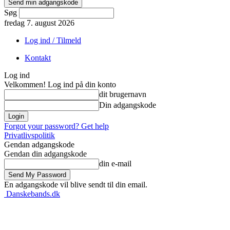
Søg
fredag 7. august 2026
Log ind / Tilmeld
Kontakt
Log ind
Velkommen! Log ind på din konto
dit brugernavn
Din adgangskode
Forgot your password? Get help
Privatlivspolitik
Gendan adgangskode
Gendan din adgangskode
din e-mail
En adgangskode vil blive sendt til din email.
Danskebands.dk