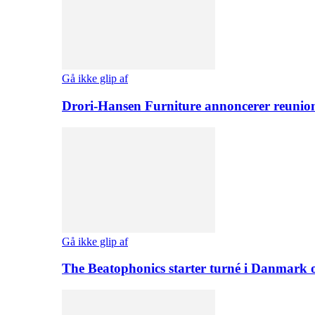
Gå ikke glip af
Drori-Hansen Furniture annoncerer reunio
Gå ikke glip af
The Beatophonics starter turné i Danmark 