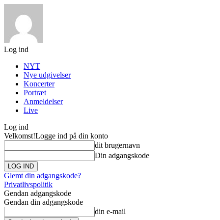
Log ind
NYT
Nye udgivelser
Koncerter
Portræt
Anmeldelser
Live
Log ind
Velkomst!
Logge ind på din konto
dit brugernavn
Din adgangskode
Glemt din adgangskode?
Privatlivspolitik
Gendan adgangskode
Gendan din adgangskode
din e-mail