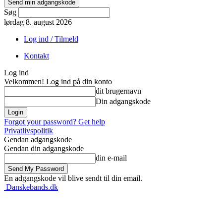
Søg
lørdag 8. august 2026
Log ind / Tilmeld
Kontakt
Log ind
Velkommen! Log ind på din konto
dit brugernavn
Din adgangskode
Forgot your password? Get help
Privatlivspolitik
Gendan adgangskode
Gendan din adgangskode
din e-mail
En adgangskode vil blive sendt til din email.
Danskebands.dk