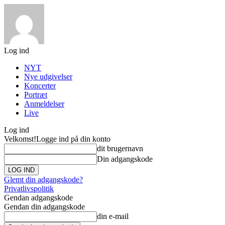
Log ind
NYT
Nye udgivelser
Koncerter
Portræt
Anmeldelser
Live
Log ind
Velkomst!
Logge ind på din konto
dit brugernavn
Din adgangskode
Glemt din adgangskode?
Privatlivspolitik
Gendan adgangskode
Gendan din adgangskode
din e-mail