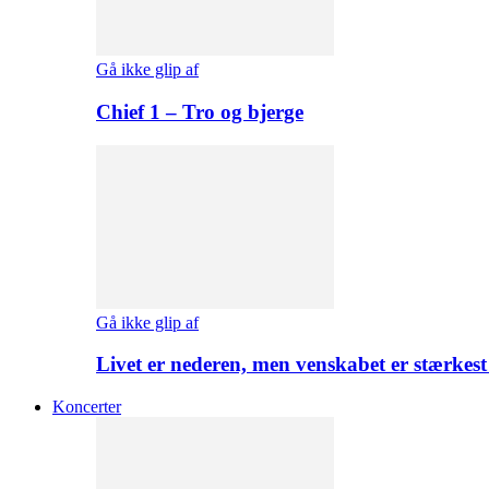
Gå ikke glip af
Chief 1 – Tro og bjerge
Gå ikke glip af
Livet er nederen, men venskabet er stærkes
Koncerter