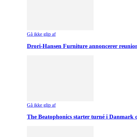
Gå ikke glip af
Drori-Hansen Furniture annoncerer reunio
Gå ikke glip af
The Beatophonics starter turné i Danmark 