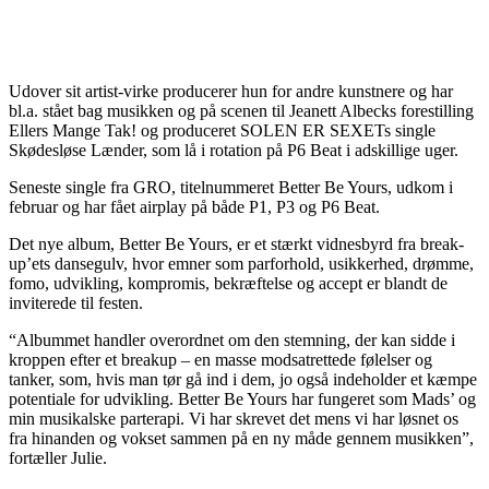
Udover sit artist-virke producerer hun for andre kunstnere og har
bl.a. stået bag musikken og på scenen til Jeanett Albecks forestilling
Ellers Mange Tak! og produceret SOLEN ER SEXETs single
Skødesløse Lænder, som lå i rotation på P6 Beat i adskillige uger.
Seneste single fra GRO, titelnummeret Better Be Yours, udkom i
februar og har fået airplay på både P1, P3 og P6 Beat.
Det nye album, Better Be Yours, er et stærkt vidnesbyrd fra break-
up’ets dansegulv, hvor emner som parforhold, usikkerhed, drømme,
fomo, udvikling, kompromis, bekræftelse og accept er blandt de
inviterede til festen.
“Albummet handler overordnet om den stemning, der kan sidde i
kroppen efter et breakup – en masse modsatrettede følelser og
tanker, som, hvis man tør gå ind i dem, jo også indeholder et kæmpe
potentiale for udvikling. Better Be Yours har fungeret som Mads’ og
min musikalske parterapi. Vi har skrevet det mens vi har løsnet os
fra hinanden og vokset sammen på en ny måde gennem musikken”,
fortæller Julie.