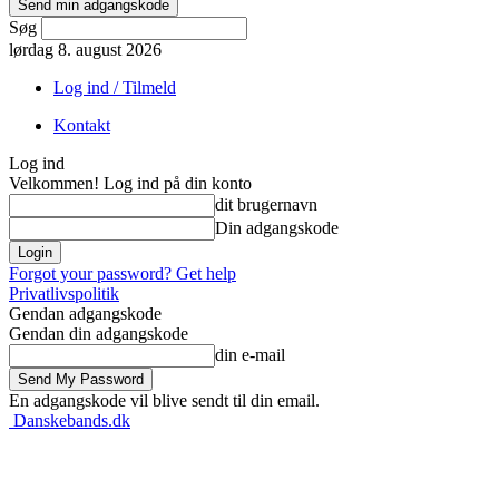
Søg
lørdag 8. august 2026
Log ind / Tilmeld
Kontakt
Log ind
Velkommen! Log ind på din konto
dit brugernavn
Din adgangskode
Forgot your password? Get help
Privatlivspolitik
Gendan adgangskode
Gendan din adgangskode
din e-mail
En adgangskode vil blive sendt til din email.
Danskebands.dk