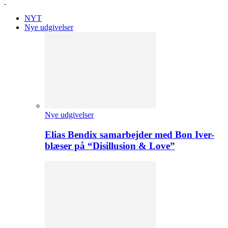
NYT
Nye udgivelser
Nye udgivelser
Elias Bendix samarbejder med Bon Iver-
blæser på “Disillusion & Love”