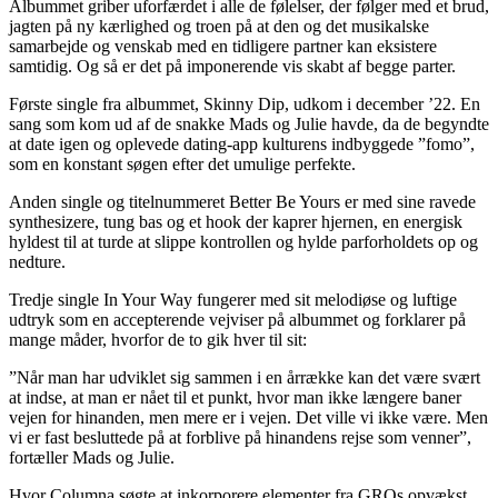
Albummet griber uforfærdet i alle de følelser, der følger med et brud,
jagten på ny kærlighed og troen på at den og det musikalske
samarbejde og venskab med en tidligere partner kan eksistere
samtidig. Og så er det på imponerende vis skabt af begge parter.
Første single fra albummet, Skinny Dip, udkom i december ’22. En
sang som kom ud af de snakke Mads og Julie havde, da de begyndte
at date igen og oplevede dating-app kulturens indbyggede ”fomo”,
som en konstant søgen efter det umulige perfekte.
Anden single og titelnummeret Better Be Yours er med sine ravede
synthesizere, tung bas og et hook der kaprer hjernen, en energisk
hyldest til at turde at slippe kontrollen og hylde parforholdets op og
nedture.
Tredje single In Your Way fungerer med sit melodiøse og luftige
udtryk som en accepterende vejviser på albummet og forklarer på
mange måder, hvorfor de to gik hver til sit:
”Når man har udviklet sig sammen i en årrække kan det være svært
at indse, at man er nået til et punkt, hvor man ikke længere baner
vejen for hinanden, men mere er i vejen. Det ville vi ikke være. Men
vi er fast besluttede på at forblive på hinandens rejse som venner”,
fortæller Mads og Julie.
Hvor Columna søgte at inkorporere elementer fra GROs opvækst