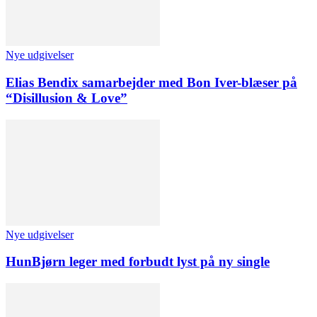
Nye udgivelser
Elias Bendix samarbejder med Bon Iver-blæser på
“Disillusion & Love”
Nye udgivelser
HunBjørn leger med forbudt lyst på ny single