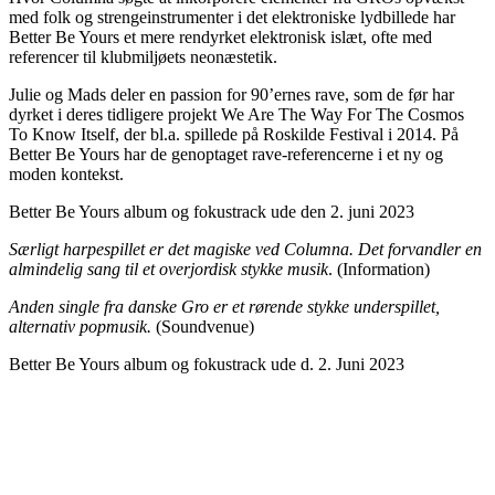
med folk og strengeinstrumenter i det elektroniske lydbillede har
Better Be Yours et mere rendyrket elektronisk islæt, ofte med
referencer til klubmiljøets neonæstetik.
Julie og Mads deler en passion for 90’ernes rave, som de før har
dyrket i deres tidligere projekt We Are The Way For The Cosmos
To Know Itself, der bl.a. spillede på Roskilde Festival i 2014. På
Better Be Yours har de genoptaget rave-referencerne i et ny og
moden kontekst.
Better Be Yours album og fokustrack ude d
en
2. juni 2023
Særligt harpespillet er det magiske ved Columna. Det forvandler en
almindelig sang til et overjordisk stykke musik
. (Information)
Anden single fra danske Gro er et rørende stykke underspillet,
alternativ popmusik.
(Soundvenue)
Better Be Yours album og fokustrack ude d. 2. Juni 2023