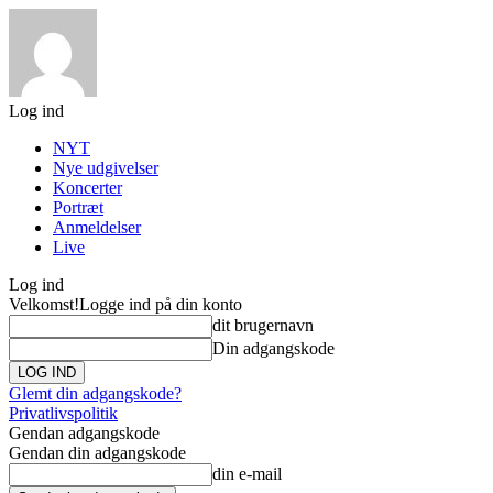
Log ind
NYT
Nye udgivelser
Koncerter
Portræt
Anmeldelser
Live
Log ind
Velkomst!
Logge ind på din konto
dit brugernavn
Din adgangskode
Glemt din adgangskode?
Privatlivspolitik
Gendan adgangskode
Gendan din adgangskode
din e-mail