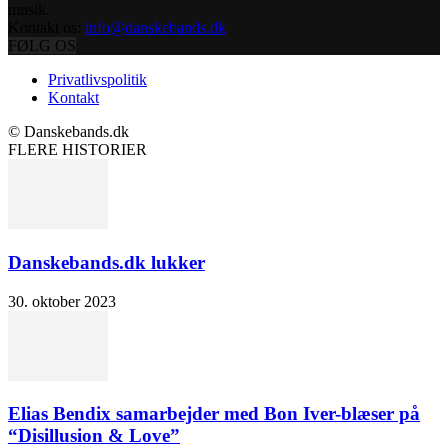
musik.
Kontakt os:
info@danskebands.dk
FØLG OS
Privatlivspolitik
Kontakt
© Danskebands.dk
FLERE HISTORIER
Danskebands.dk lukker
30. oktober 2023
Elias Bendix samarbejder med Bon Iver-blæser på
“Disillusion & Love”