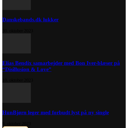
Danskebands.dk lukker
30. oktober 2023
Elias Bendix samarbejder med Bon Iver-blæser på
“Disillusion & Love”
10. oktober 2023
HunBjørn leger med forbudt lyst på ny single
9. oktober 2023