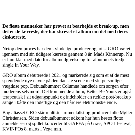
De fleste mennesker har prøvet at bearbejde et break-up, men
det er de færreste, der har skrevet et album om det med deres
ekskæreste.
Netop den proces har den kvindelige producer og artist GRO været
igennem med sin tidligere kæreste gennem 8 år, Mads Kinnerup. Nu
er hun klar med dato for albumudgivelse og for albummets tredje
single In Your Way.
GRO album debuterede i 2021 og markerede sig som et af de mest
spændende nye navne på den danske scene med sin personlige
vægtløse pop. Debutalbummet Columna handlede om sorgen efter
moderens selvmord. Det kommende album, Better Be Yours er også
terapeutisk i sit udgangspunkt og indeholder en række post-breakup
sange i både den inderlige og den hårdere elektroniske ende.
Bag aliasset GRO står multi-instrumentalist og producer Julie Møller
Christiansen. Siden debutalbummet udkom har hun høstet flotte
anmeldelser og spillet koncerter til GAFFA på Græs, SPOT festival,
KVINFOs 8. marts i Vega mm.