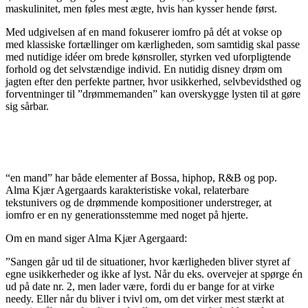
maskulinitet, men føles mest ægte, hvis han kysser hende først.
Med udgivelsen af en mand fokuserer iomfro på dét at vokse op
med klassiske fortællinger om kærligheden, som samtidig skal passe
med nutidige idéer om brede kønsroller, styrken ved uforpligtende
forhold og det selvstændige individ. En nutidig disney drøm om
jagten efter den perfekte partner, hvor usikkerhed, selvbevidsthed og
forventninger til ”drømmemanden” kan overskygge lysten til at gøre
sig sårbar.
“en mand” har både elementer af Bossa, hiphop, R&B og pop.
Alma Kjær Agergaards karakteristiske vokal, relaterbare
tekstunivers og de drømmende kompositioner understreger, at
iomfro er en ny generationsstemme med noget på hjerte.
Om en mand siger Alma Kjær Agergaard:
”Sangen går ud til de situationer, hvor kærligheden bliver styret af
egne usikkerheder og ikke af lyst. Når du eks. overvejer at spørge én
ud på date nr. 2, men lader være, fordi du er bange for at virke
needy. Eller når du bliver i tvivl om, om det virker mest stærkt at