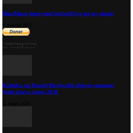
HunBjørn leger med forbudt lyst på ny single
9. oktober 2023
Populære indlæg
Katinka og Daniel Buchwald afgiver sammen
festivalsavn anno 2020
3. august 2020