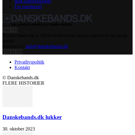
Ikke-kategoriseret
0
For musikere
0
OM OS
Danskebands.dk er 100% dedikeret til danske kunstnere og dansk
musik.
Kontakt os:
info@danskebands.dk
FØLG OS
Privatlivspolitik
Kontakt
© Danskebands.dk
FLERE HISTORIER
Danskebands.dk lukker
30. oktober 2023