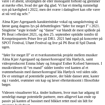
være i et åbent, uforpligten de eller monogamt forhold og glemmer
at mærke efter, hvad der gør dig glad. Vi har et rimelig rummeligt
syn på kærlighed i 2022, men det svære i datinglivet kan ofte være
at stå ved sig selv.”
Alma Kjær Agergaards karakteristiske vokal og sangskrivning så
første gang dagens lys på debuttrilogien “føler for meget I” i 2021.
Singlerne “ægte kvinde” og “danse” var blandt de mest spillede på
P6 Beat i efteråret 2021, og den 25. september optrådte iomfro til
Kronprinsparrets Priser live på DR1. 2021 bød også på koncerter på
SPOT Festival, Uhørt Festival og live på P6 Beat til Spil Dansk
ugen.
“føler for meget II” er et tværkunstnerisk projekt mellem musiker
Alma Kjær Agergaard og danser/koreograf Ida Hørlyck, samt
videoproducent Emma Ishøy og fotograf Esther Kofoed Sørensen. I
musikvideoen til “en mand” sidder iomfro ved kanten af et
svømmebassin med danser/koreograf Ida Hørlyck ved siden side.
De er omringet af potentielle partnere, der både danser ømt, kaster
sig i vandet, svømmer om kap og læser eftertænksomt i filosofiske
bøger.
Videoen visualiserer bl.a. tinder kulturen, hvor man har adgang til
uendeligt mange potentielle partnere, men alligevel kan ende op
passiv på kanten af bassinet med blikket rettet mod sin lidt for