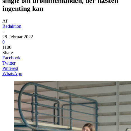
single om drømmemanden, der næsten
ingenting kan
Af
Redaktion
-
28. februar 2022
0
1100
Share
Facebook
Twitter
Pinterest
WhatsApp