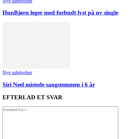
Nye udgivelser
HunBjørn leger med forbudt lyst på ny single
Nye udgivelser
Siri Neel mistede sangstemmen i 6 år
EFTERLAD ET SVAR