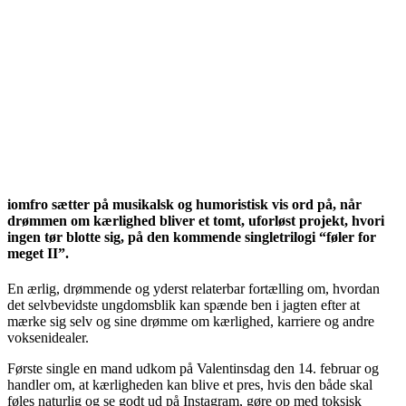
iomfro sætter på musikalsk og humoristisk vis ord på, når
drømmen om kærlighed bliver et tomt, uforløst projekt, hvori
ingen tør blotte sig, på den kommende singletrilogi “føler for
meget II”.
En ærlig, drømmende og yderst relaterbar fortælling om, hvordan
det selvbevidste ungdomsblik kan spænde ben i jagten efter at
mærke sig selv og sine drømme om kærlighed, karriere og andre
voksenidealer.
Første single en mand udkom på Valentinsdag den 14. februar og
handler om, at kærligheden kan blive et pres, hvis den både skal
føles naturlig og se godt ud på Instagram, gøre op med toksisk