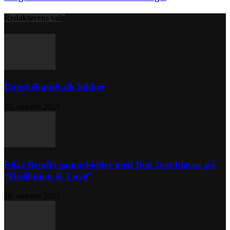
Redaktørens valg
Danskebands.dk lukker
30. oktober 2023
Elias Bendix samarbejder med Bon Iver-blæser på
“Disillusion & Love”
10. oktober 2023