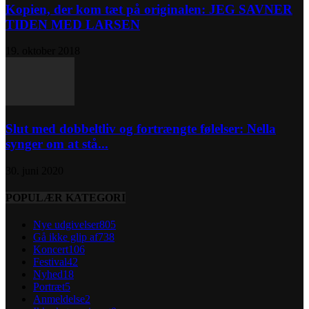
Kopien, der kom tæt på originalen: JEG SAVNER
TIDEN MED LARSEN
19. oktober 2018
Slut med dobbeltliv og fortrængte følelser: Nella
synger om at stå...
30. juni 2020
POPULÆR KATEGORI
Nye udgivelser
805
Gå ikke glip af
738
Koncert
106
Festival
42
Nyhed
18
Portræt
5
Anmeldelse
2