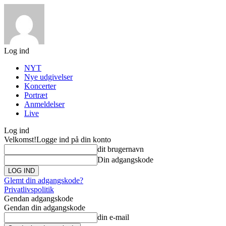
Log ind
NYT
Nye udgivelser
Koncerter
Portræt
Anmeldelser
Live
Log ind
Velkomst!
Logge ind på din konto
dit brugernavn
Din adgangskode
Glemt din adgangskode?
Privatlivspolitik
Gendan adgangskode
Gendan din adgangskode
din e-mail