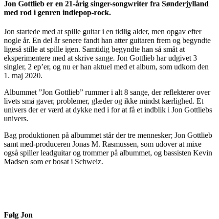
Jon Gottlieb er en 21-årig singer-songwriter fra Sønderjylland
med rod i genren indiepop-rock.
Jon startede med at spille guitar i en tidlig alder, men opgav efter
nogle år. En del år senere fandt han atter guitaren frem og begyndte
ligeså stille at spille igen. Samtidig begyndte han så småt at
eksperimentere med at skrive sange. Jon Gottlieb har udgivet 3
singler, 2 ep’er, og nu er han aktuel med et album, som udkom den
1. maj 2020.
Albummet ”Jon Gottlieb” rummer i alt 8 sange, der reflekterer over
livets små gaver, problemer, glæder og ikke mindst kærlighed. Et
univers der er værd at dykke ned i for at få et indblik i Jon Gottliebs
univers.
Bag produktionen på albummet står der tre mennesker; Jon Gottlieb
samt med-produceren Jonas M. Rasmussen, som udover at mixe
også spiller leadguitar og trommer på albummet, og bassisten Kevin
Madsen som er bosat i Schweiz.
Følg Jon