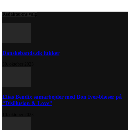
Redaktørens valg
Danskebands.dk lukker
30. oktober 2023
Elias Bendix samarbejder med Bon Iver-blæser på
“Disillusion & Love”
10. oktober 2023