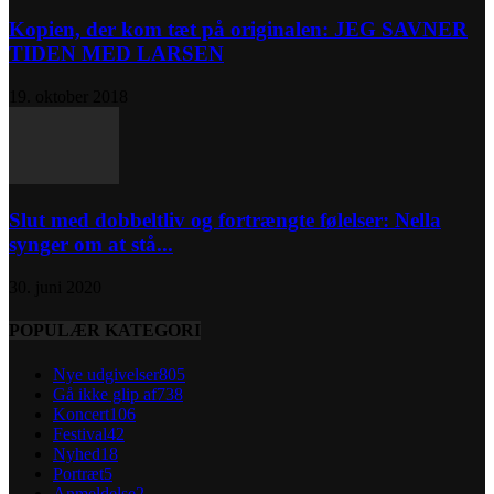
Kopien, der kom tæt på originalen: JEG SAVNER
TIDEN MED LARSEN
19. oktober 2018
Slut med dobbeltliv og fortrængte følelser: Nella
synger om at stå...
30. juni 2020
POPULÆR KATEGORI
Nye udgivelser
805
Gå ikke glip af
738
Koncert
106
Festival
42
Nyhed
18
Portræt
5
Anmeldelse
2