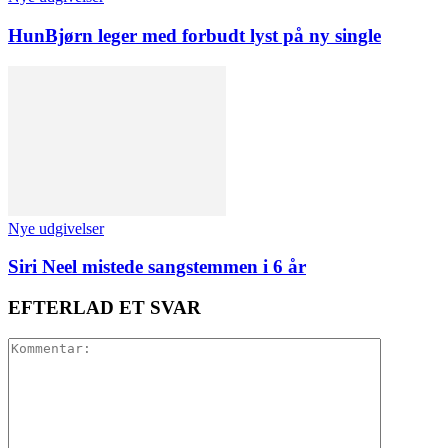
HunBjørn leger med forbudt lyst på ny single
Nye udgivelser
Siri Neel mistede sangstemmen i 6 år
EFTERLAD ET SVAR