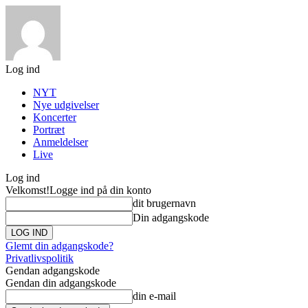
Log ind
NYT
Nye udgivelser
Koncerter
Portræt
Anmeldelser
Live
Log ind
Velkomst!
Logge ind på din konto
dit brugernavn
Din adgangskode
Glemt din adgangskode?
Privatlivspolitik
Gendan adgangskode
Gendan din adgangskode
din e-mail