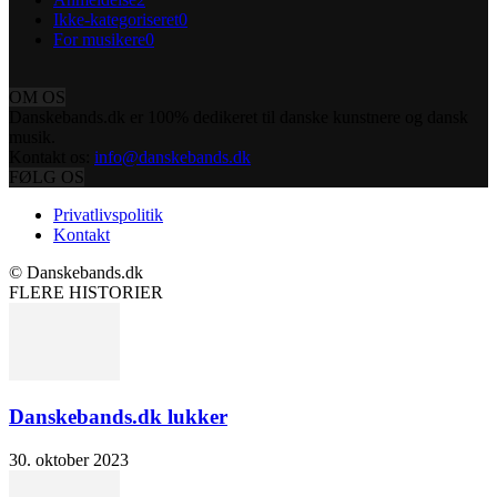
Ikke-kategoriseret
0
For musikere
0
OM OS
Danskebands.dk er 100% dedikeret til danske kunstnere og dansk
musik.
Kontakt os:
info@danskebands.dk
FØLG OS
Privatlivspolitik
Kontakt
© Danskebands.dk
FLERE HISTORIER
Danskebands.dk lukker
30. oktober 2023