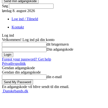
Søg
lørdag 8. august 2026
Log ind / Tilmeld
Kontakt
Log ind
Velkommen! Log ind på din konto
dit brugernavn
Din adgangskode
Forgot your password? Get help
Privatlivspolitik
Gendan adgangskode
Gendan din adgangskode
din e-mail
En adgangskode vil blive sendt til din email.
Danskebands.dk