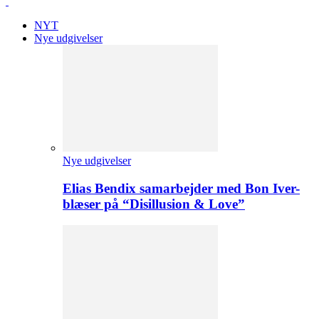
NYT
Nye udgivelser
Nye udgivelser
Elias Bendix samarbejder med Bon Iver-
blæser på “Disillusion & Love”