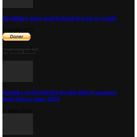
HunBjørn leger med forbudt lyst på ny single
9. oktober 2023
Populære indlæg
Katinka og Daniel Buchwald afgiver sammen
festivalsavn anno 2020
3. august 2020