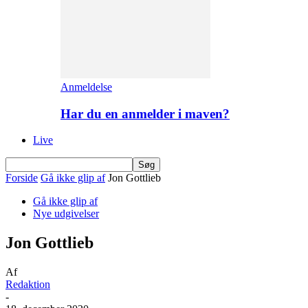
Anmeldelse
Har du en anmelder i maven?
Live
Forside
Gå ikke glip af
Jon Gottlieb
Gå ikke glip af
Nye udgivelser
Jon Gottlieb
Af
Redaktion
-