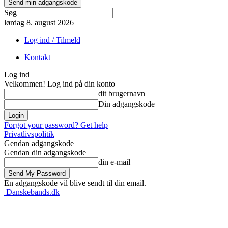
Søg
lørdag 8. august 2026
Log ind / Tilmeld
Kontakt
Log ind
Velkommen! Log ind på din konto
dit brugernavn
Din adgangskode
Forgot your password? Get help
Privatlivspolitik
Gendan adgangskode
Gendan din adgangskode
din e-mail
En adgangskode vil blive sendt til din email.
Danskebands.dk