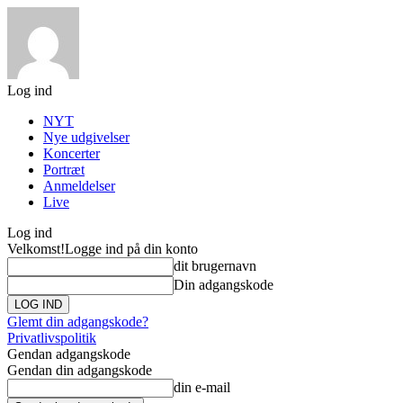
Log ind
NYT
Nye udgivelser
Koncerter
Portræt
Anmeldelser
Live
Log ind
Velkomst!
Logge ind på din konto
dit brugernavn
Din adgangskode
Glemt din adgangskode?
Privatlivspolitik
Gendan adgangskode
Gendan din adgangskode
din e-mail