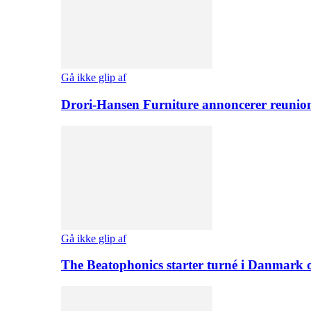
Gå ikke glip af
Drori-Hansen Furniture annoncerer reunio
Gå ikke glip af
The Beatophonics starter turné i Danmark 