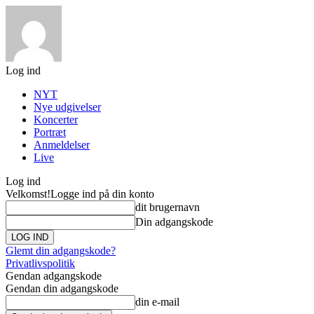
Log ind
NYT
Nye udgivelser
Koncerter
Portræt
Anmeldelser
Live
Log ind
Velkomst!
Logge ind på din konto
dit brugernavn
Din adgangskode
Glemt din adgangskode?
Privatlivspolitik
Gendan adgangskode
Gendan din adgangskode
din e-mail