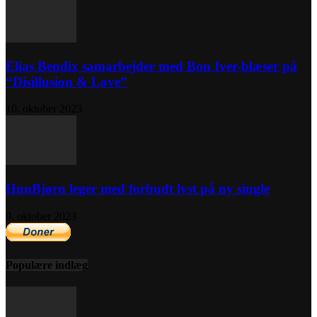
Elias Bendix samarbejder med Bon Iver-blæser på
“Disillusion & Love”
10. oktober 2023
HunBjørn leger med forbudt lyst på ny single
9. oktober 2023
Populære indlæg