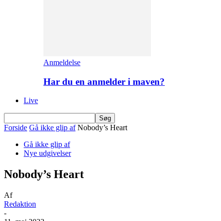
Anmeldelse
Har du en anmelder i maven?
Live
Forside
Gå ikke glip af
Nobody’s Heart
Gå ikke glip af
Nye udgivelser
Nobody’s Heart
Af
Redaktion
-