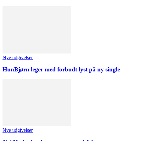
Nye udgivelser
HunBjørn leger med forbudt lyst på ny single
Nye udgivelser