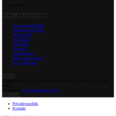
30. juni 2020
POPULÆR KATEGORI
Nye udgivelser
805
Gå ikke glip af
738
Koncert
106
Festival
42
Nyhed
18
Portræt
5
Anmeldelse
2
Ikke-kategoriseret
0
For musikere
0
OM OS
Danskebands.dk er 100% dedikeret til danske kunstnere og dansk
musik.
Kontakt os:
info@danskebands.dk
FØLG OS
Privatlivspolitik
Kontakt