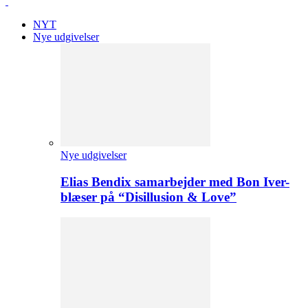
NYT
Nye udgivelser
Nye udgivelser
Elias Bendix samarbejder med Bon Iver-
blæser på “Disillusion & Love”