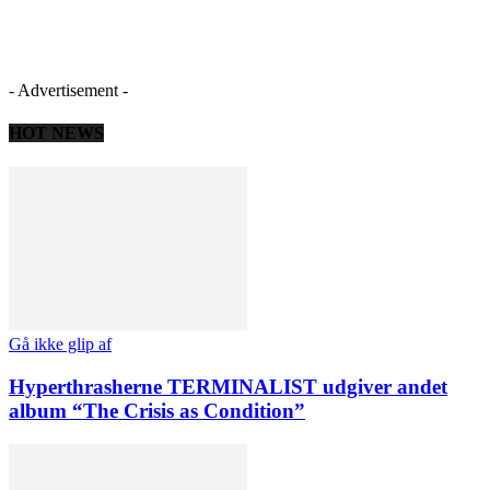
- Advertisement -
HOT NEWS
Gå ikke glip af
Hyperthrasherne TERMINALIST udgiver andet
album “The Crisis as Condition”