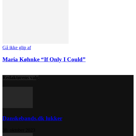
Gå ikke glip af
Maria Køhnke “If Only I Could”
Redaktørens valg
Danskebands.dk lukker
30. oktober 2023