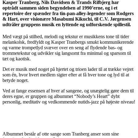
Kasper Tranberg, Nils Davidsen & Trands Rifbjerg har
optrådt sammen siden begyndelsen af 1990’erne, og i et
repertoire der spænder fra tin-pan-alley-legender som Rodgers
& Hart, over visionære Masabumi Kikuchi, til C.V. Jørgensen
udtråler gruppens musik en lyttende og udforskende spillestil.
Med vægt på stilhed, melodi og tekstur er musikkens tone til tider
melankolsk, fredfyldt og Kasper Tranbergs smukt kommunikerende
og varme trompetlyd svæver over en seng af flydende bas- og
trommetekstur og udvikler sig langsomt fra minimal og sparsom til
tæt og kaotisk.
Det er musik med noget på hjertet og trioen lader til at trække vejret
som én, hvor hvert medlem sigter efter at få hver tone og lyd til at
betyde noget.
Ved at fange essensen af hver af sangene, og unægtelig gøre dem til
deres egne, er gruppen og albummet “Nobody’s Heart” dybt
personlig, meditativ og vedkommende nutids-jazz på højeste niveau!
Albummet består af otte sange som Tranberg anser som sine