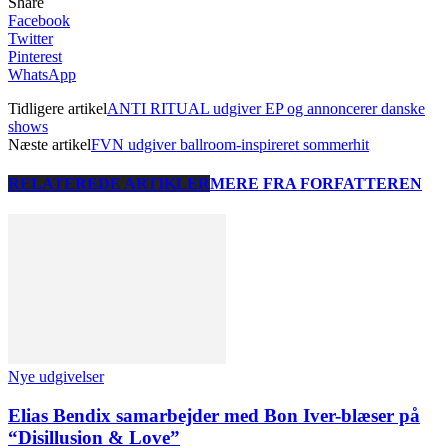
Share
Facebook
Twitter
Pinterest
WhatsApp
Tidligere artikel
ANTI RITUAL udgiver EP og annoncerer danske
shows
Næste artikel
FVN udgiver ballroom-inspireret sommerhit
RELATEREDE ARTIKLER
MERE FRA FORFATTEREN
Nye udgivelser
Elias Bendix samarbejder med Bon Iver-blæser på
“Disillusion & Love”