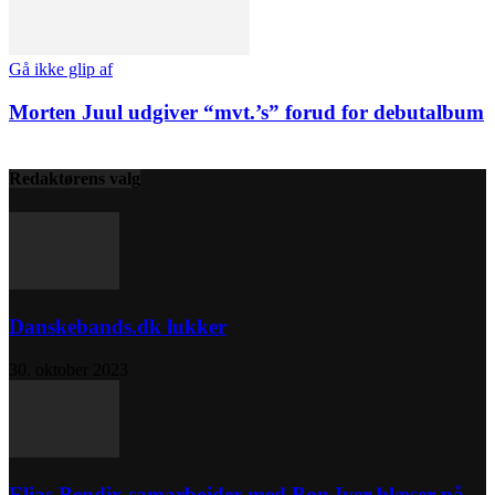
Gå ikke glip af
Morten Juul udgiver “mvt.’s” forud for debutalbum
Redaktørens valg
Danskebands.dk lukker
30. oktober 2023
Elias Bendix samarbejder med Bon Iver-blæser på