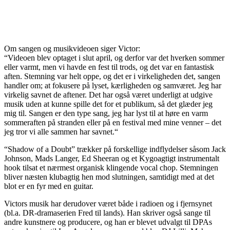
Om sangen og musikvideoen siger Victor:
“Videoen blev optaget i slut april, og derfor var det hverken sommer
eller varmt, men vi havde en fest til trods, og det var en fantastisk
aften. Stemning var helt oppe, og det er i virkeligheden det, sangen
handler om; at fokusere på lyset, kærligheden og samværet. Jeg har
virkelig savnet de aftener. Det har også været underligt at udgive
musik uden at kunne spille det for et publikum, så det glæder jeg
mig til. Sangen er den type sang, jeg har lyst til at høre en varm
sommeraften på stranden eller på en festival med mine venner – det
jeg tror vi alle sammen har savnet.“
“Shadow of a Doubt” trækker på forskellige indflydelser såsom Jack
Johnson, Mads Langer, Ed Sheeran og et Kygoagtigt instrumentalt
hook tilsat et nærmest organisk klingende vocal chop. Stemningen
bliver næsten klubagtig hen mod slutningen, samtidigt med at det
blot er en fyr med en guitar.
Victors musik har derudover været både i radioen og i fjernsynet
(bl.a. DR-dramaserien Fred til lands). Han skriver også sange til
andre kunstnere og producere, og han er blevet udvalgt til DPAs