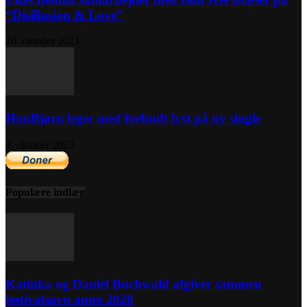
“Disillusion & Love”
10. oktober 2023
HunBjørn leger med forbudt lyst på ny single
9. oktober 2023
Populære indlæg
Katinka og Daniel Buchwald afgiver sammen
festivalsavn anno 2020