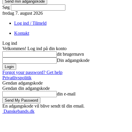
Søg
fredag 7. august 2026
Log ind / Tilmeld
Kontakt
Log ind
Velkommen! Log ind på din konto
dit brugernavn
Din adgangskode
Forgot your password? Get help
Privatlivspolitik
Gendan adgangskode
Gendan din adgangskode
din e-mail
En adgangskode vil blive sendt til din email.
Danskebands.dk