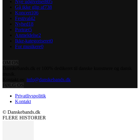
Nye udgivelser
805
Gå ikke glip af
738
Koncert
106
Festival
42
Nyhed
18
Portræt
5
Anmeldelse
2
Ikke-kategoriseret
0
For musikere
0
OM OS
Danskebands.dk er 100% dedikeret til danske kunstnere og dansk
musik.
Kontakt os:
info@danskebands.dk
FØLG OS
Privatlivspolitik
Kontakt
© Danskebands.dk
FLERE HISTORIER