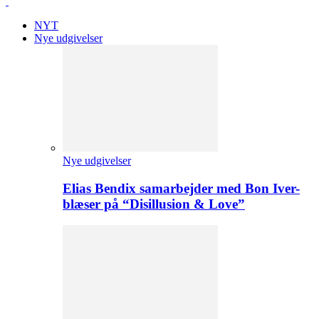
NYT
Nye udgivelser
Nye udgivelser
Elias Bendix samarbejder med Bon Iver-
blæser på “Disillusion & Love”