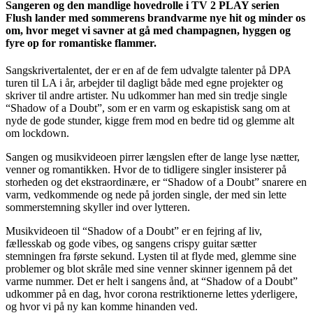
Sangeren og den mandlige hovedrolle i TV 2 PLAY serien
Flush lander med sommerens brandvarme nye hit og minder os
om, hvor meget vi savner at gå med champagnen, hyggen og
fyre op for romantiske flammer.
Sangskrivertalentet, der er en af de fem udvalgte talenter på DPA
turen til LA i år, arbejder til dagligt både med egne projekter og
skriver til andre artister. Nu udkommer han med sin tredje single
“Shadow of a Doubt”, som er en varm og eskapistisk sang om at
nyde de gode stunder, kigge frem mod en bedre tid og glemme alt
om lockdown.
Sangen og musikvideoen pirrer længslen efter de lange lyse nætter,
venner og romantikken. Hvor de to tidligere singler insisterer på
storheden og det ekstraordinære, er “Shadow of a Doubt” snarere en
varm, vedkommende og nede på jorden single, der med sin lette
sommerstemning skyller ind over lytteren.
Musikvideoen til “Shadow of a Doubt” er en fejring af liv,
fællesskab og gode vibes, og sangens crispy guitar sætter
stemningen fra første sekund. Lysten til at flyde med, glemme sine
problemer og blot skråle med sine venner skinner igennem på det
varme nummer. Det er helt i sangens ånd, at “Shadow of a Doubt”
udkommer på en dag, hvor corona restriktionerne lettes yderligere,
og hvor vi på ny kan komme hinanden ved.