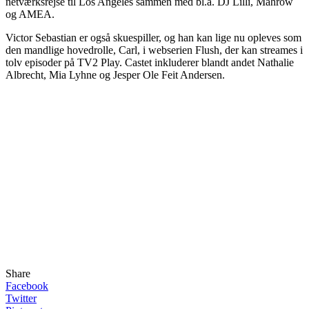
netværksrejse til Los Angeles sammen med bl.a. DJ Lilli, Mahrow
og AMEA.
Victor Sebastian er også skuespiller, og han kan lige nu opleves som
den mandlige hovedrolle, Carl, i webserien Flush, der kan streames i
tolv episoder på TV2 Play. Castet inkluderer blandt andet Nathalie
Albrecht, Mia Lyhne og Jesper Ole Feit Andersen.
Share
Facebook
Twitter