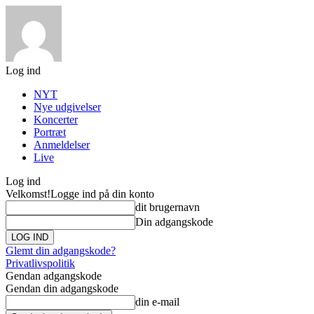
Log ind
NYT
Nye udgivelser
Koncerter
Portræt
Anmeldelser
Live
Log ind
Velkomst!
Logge ind på din konto
dit brugernavn
Din adgangskode
Glemt din adgangskode?
Privatlivspolitik
Gendan adgangskode
Gendan din adgangskode
din e-mail