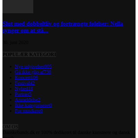
Slut med dobbeltliv og fortrængte følelser: Nella
synger om at stå...
30. juni 2020
POPULÆR KATEGORI
Nye udgivelser
805
Gå ikke glip af
738
Koncert
106
Festival
42
Nyhed
18
Portræt
5
Anmeldelse
2
Ikke-kategoriseret
0
For musikere
0
OM OS
Danskebands.dk er 100% dedikeret til danske kunstnere og dansk
musik.