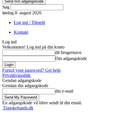
Søg
lørdag 8. august 2026
Log ind / Tilmeld
Kontakt
Log ind
Velkommen! Log ind på din konto
dit brugernavn
Din adgangskode
Forgot your password? Get help
Privatlivspolitik
Gendan adgangskode
Gendan din adgangskode
din e-mail
En adgangskode vil blive sendt til din email.
Danskebands.dk