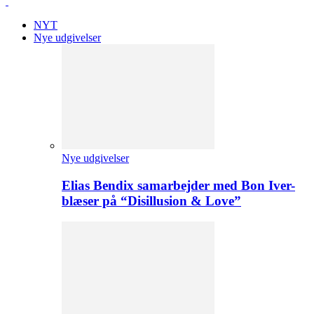
NYT
Nye udgivelser
Nye udgivelser
Elias Bendix samarbejder med Bon Iver-
blæser på “Disillusion & Love”