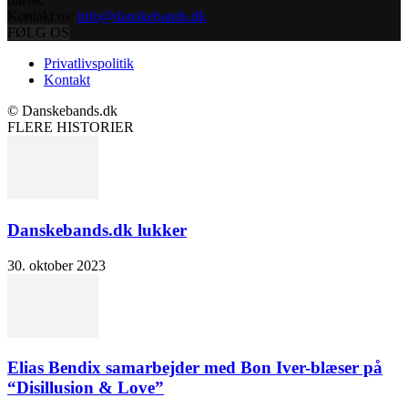
Kontakt os:
info@danskebands.dk
FØLG OS
Privatlivspolitik
Kontakt
© Danskebands.dk
FLERE HISTORIER
Danskebands.dk lukker
30. oktober 2023
Elias Bendix samarbejder med Bon Iver-blæser på
“Disillusion & Love”