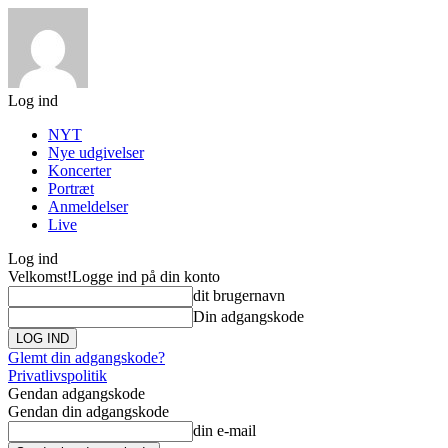
Log ind
NYT
Nye udgivelser
Koncerter
Portræt
Anmeldelser
Live
Log ind
Velkomst!
Logge ind på din konto
dit brugernavn
Din adgangskode
Glemt din adgangskode?
Privatlivspolitik
Gendan adgangskode
Gendan din adgangskode
din e-mail