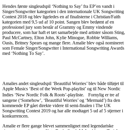
Hendes første singleudspil ‘Nothing to Say’ fra EP’en vandt i
Singer/Songwriter kategorien i den internationale UK Songwriting
Contest 2018 og blev ligeledes en af finalisterne i Christian/Faith
kategorien med 9,5 ud af 10 point. Sangen blev bedømt af en
professionel jury som består af Grammy og Emmy vindende
producere, som har haft et tæt samarbejde med artister såsom Sting,
Paul McCartney, Elton John, Kylie Minogue, Robbie Williams,
Oasis, Britney Spears og mange flere. Amalie blev også nomineret
som Female Singer/Songwriter i International Songwriting Awards
med ‘Nothing To Say’.
Amalies andet singleudspil ‘Beautiful Worries’ blev både tilføjet til
Apple Musics ‘Best of the Week Pop-playlist’ og til New Nordic
Indies ‘New Nordic Folk & Roots’-playliste. Fornylig er tre af
sangene (‘Somehow’, ‘Beautiful Worries’ og ‘Mermaid’) fra den
kommende EP gået direkte videre til semi-finalen i The UK
Songwriting Contest 2019 og har alle modtaget 5 ud af 5 stjerner i
konkurrencen.
Amalie er flere gange blevet sammenlignet med legendariske