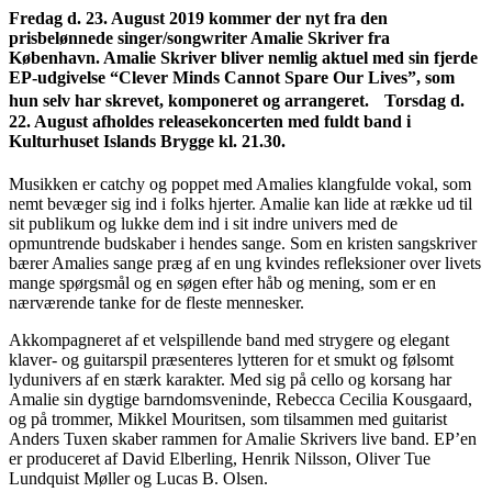
Fredag d. 23. August 2019 kommer der nyt fra den
prisbelønnede singer/songwriter Amalie Skriver fra
København. Amalie Skriver bliver nemlig aktuel med sin fjerde
EP-udgivelse “Clever Minds Cannot Spare Our Lives”, som
hun selv har skrevet, komponeret og arrangeret. Torsdag d.
22. August afholdes releasekoncerten med fuldt band i
Kulturhuset Islands Brygge kl. 21.30.
Musikken er catchy og poppet med Amalies klangfulde vokal, som
nemt bevæger sig ind i folks hjerter. Amalie kan lide at række ud til
sit publikum og lukke dem ind i sit indre univers med de
opmuntrende budskaber i hendes sange. Som en kristen sangskriver
bærer Amalies sange præg af en ung kvindes refleksioner over livets
mange spørgsmål og en søgen efter håb og mening, som er en
nærværende tanke for de fleste mennesker.
Akkompagneret af et velspillende band med strygere og elegant
klaver- og guitarspil præsenteres lytteren for et smukt og følsomt
lydunivers af en stærk karakter. Med sig på cello og korsang har
Amalie sin dygtige barndomsveninde, Rebecca Cecilia Kousgaard,
og på trommer, Mikkel Mouritsen, som tilsammen med guitarist
Anders Tuxen skaber rammen for Amalie Skrivers live band. EP’en
er produceret af David Elberling, Henrik Nilsson, Oliver Tue
Lundquist Møller og Lucas B. Olsen.