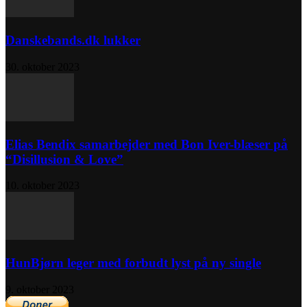
Danskebands.dk lukker
30. oktober 2023
Elias Bendix samarbejder med Bon Iver-blæser på
“Disillusion & Love”
10. oktober 2023
HunBjørn leger med forbudt lyst på ny single
9. oktober 2023