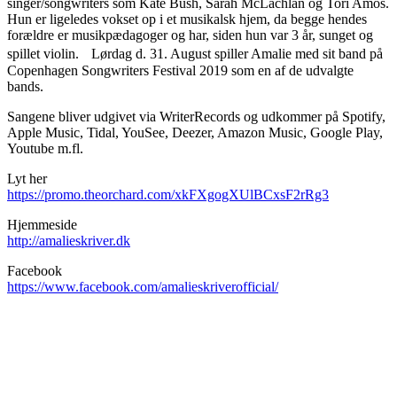
singer/songwriters som Kate Bush, Sarah McLachlan og Tori Amos.
Hun er ligeledes vokset op i et musikalsk hjem, da begge hendes
forældre er musikpædagoger og har, siden hun var 3 år, sunget og
spillet violin. Lørdag d. 31. August spiller Amalie med sit band på
Copenhagen Songwriters Festival 2019 som en af de udvalgte
bands.
Sangene bliver udgivet via WriterRecords og udkommer på Spotify,
Apple Music, Tidal, YouSee, Deezer, Amazon Music, Google Play,
Youtube m.fl.
Lyt her
https://promo.theorchard.com/xkFXgogXUlBCxsF2rRg3
Hjemmeside
http://amalieskriver.dk
Facebook
https://www.facebook.com/amalieskriverofficial/