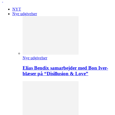
NYT
Nye udgivelser
Nye udgivelser
Elias Bendix samarbejder med Bon Iver-
blæser på “Disillusion & Love”