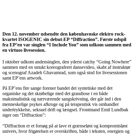
Den 12. november udsendte den københavnske elektro rock-
kvartet ISOGENIC sin debut-EP “Diffraction”. Første udspil
fra EP’en var singlen “I Include You” som udkom sammen med
en virtuos livesession.
I oktober udkom andensinglen, den yderst catchy “Going Nowhere”
sammen med en smukt koreograferet dansevideo, skabt af instruktør
og scenograf Azadeh Ghavamrad, som også stod for livesessionen
samt EP’ens artwork.
På EP’ens fire sange forener bandet det syntetiske med det
organiske og det skrøbelige med det grandiose i en både
maksimalistisk og nærværende sangskrivning, der går ind i den
menneskelige psykes afkroge og på terapeutisk vis omhandler
undertrykkelse, seksuel drift og længsel. Frontmand Emil Lundbak
siger om “Diffraction”:
“Diffraction er et forsøg på at lave et grænseløst og kompromisløst
univers, hvor frigørelsen er overskriften, både i teksten, energien og