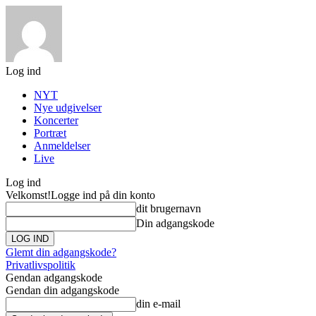
Log ind
NYT
Nye udgivelser
Koncerter
Portræt
Anmeldelser
Live
Log ind
Velkomst!
Logge ind på din konto
dit brugernavn
Din adgangskode
Glemt din adgangskode?
Privatlivspolitik
Gendan adgangskode
Gendan din adgangskode
din e-mail