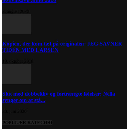
festivalsavn anno 2020
3. august 2020
Kopien, der kom tæt på originalen: JEG SAVNER
TIDEN MED LARSEN
19. oktober 2018
Slut med dobbeltliv og fortrængte følelser: Nella
synger om at stå...
30. juni 2020
POPULÆR KATEGORI