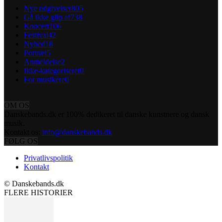
Nye udgivelser
805
Gå ikke glip af
738
Koncert
106
Festival
42
Nyhed
18
Portræt
5
Anmeldelse
2
Ikke-kategoriseret
0
For musikere
0
OM OS
Danskebands.dk er 100% dedikeret til danske kunstnere og dansk
musik.
Kontakt os:
info@danskebands.dk
FØLG OS
Privatlivspolitik
Kontakt
© Danskebands.dk
FLERE HISTORIER