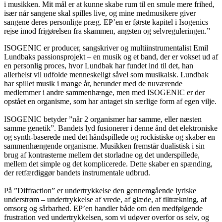
i musikken. Mit mål er at kunne skabe rum til en smule mere frihed,
især når sangene skal spilles live, og mine medmusikere giver
sangene deres personlige præg. EP’en er første kapitel i Isogenics
rejse imod frigørelsen fra skammen, angsten og selvreguleringen.”
ISOGENIC er producer, sangskriver og multiinstrumentalist Emil
Lundbaks passionsprojekt – en musik og et band, der er vokset ud af
en personlig proces, hvor Lundbak har fundet ind til det, han
allerhelst vil udfolde menneskeligt såvel som musikalsk. Lundbak
har spillet musik i mange år, herunder med de nuværende
medlemmer i andre sammenhænge, men med ISOGENIC er der
opstået en organisme, som har antaget sin særlige form af egen vilje.
ISOGENIC betyder ”når 2 organismer har samme, eller næsten
samme genetik”. Bandets lyd fusionerer i denne ånd det elektroniske
og synth-baserede med det håndspillede og rockistiske og skaber en
sammenhængende organisme. Musikken fremstår dualistisk i sin
brug af kontrasterne mellem det storladne og det underspillede,
mellem det simple og det komplicerede. Dette skaber en spænding,
der retfærdiggør bandets instrumentale udbrud.
På ”Diffraction” er undertrykkelse den gennemgående lyriske
understrøm – undertrykkelse af vrede, af glæde, af tiltrækning, af
omsorg og sårbarhed. EP’en handler både om den medfølgende
frustration ved undertrykkelsen, som vi udøver overfor os selv, og