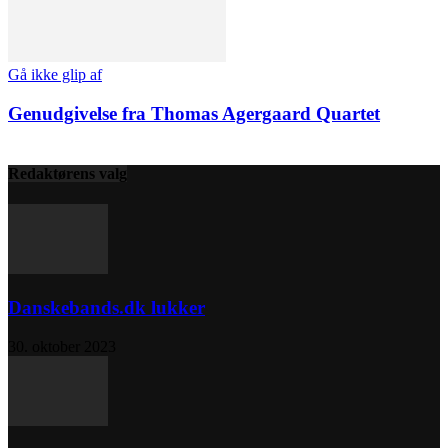
Gå ikke glip af
Genudgivelse fra Thomas Agergaard Quartet
Redaktørens valg
Danskebands.dk lukker
30. oktober 2023