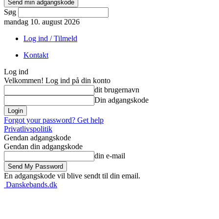
Søg
mandag 10. august 2026
Log ind / Tilmeld
Kontakt
Log ind
Velkommen! Log ind på din konto
dit brugernavn
Din adgangskode
Forgot your password? Get help
Privatlivspolitik
Gendan adgangskode
Gendan din adgangskode
din e-mail
En adgangskode vil blive sendt til din email.
Danskebands.dk