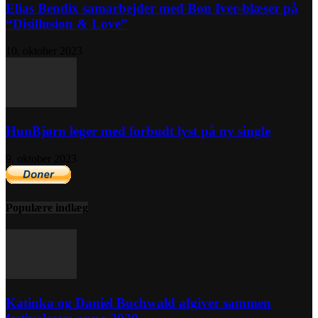
Elias Bendix samarbejder med Bon Iver-blæser på
“Disillusion & Love”
10. oktober 2023
HunBjørn leger med forbudt lyst på ny single
9. oktober 2023
Populære indlæg
Katinka og Daniel Buchwald afgiver sammen