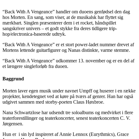
“Back With A Vengeance” handler om duoens genfødsel den dag
hos Morten. En sang, som viser, at de musikalsk har flyttet sig
mærkbart. Singlen præsenterer dem i et rocket, håndspillet
sangskriver univers – et godt stykke fra deres tidligere trip-
hop/electronica-baserede udtryk.
“Back With A Vengeance” er et stort power-ladet nummer drevet af
Mortens lettende guitarfigurer og Nanas distinkte, varme stemme.
“Back With A Vengeance” udkommer 13. november og er en del af
et længere singleforløb fra duoen.
Baggrund
Morten laver egen musik under navnet Umpff og huserer i en række
projekter, kendetegnet ved at køre på tværs af genrer. Han har også
udgivet sammen med storby-poeten Claus Høxbroe.
Nana Schwartzlose har udsendt tre soloalbums og medvirket i flere
teaterforestillinger og teaterkoncerter, senest teaterkoncerten C. V.
Jørgensen.
Hun er i sin lyd inspireret af Annie Lennox (Eurythmics), Grace