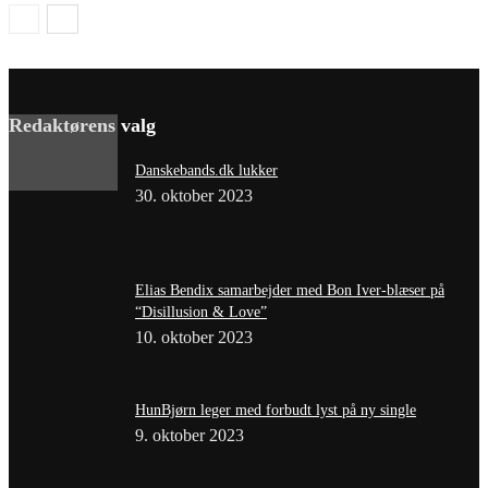
Redaktørens valg
Danskebands.dk lukker
30. oktober 2023
Elias Bendix samarbejder med Bon Iver-blæser på
“Disillusion & Love”
10. oktober 2023
HunBjørn leger med forbudt lyst på ny single
9. oktober 2023