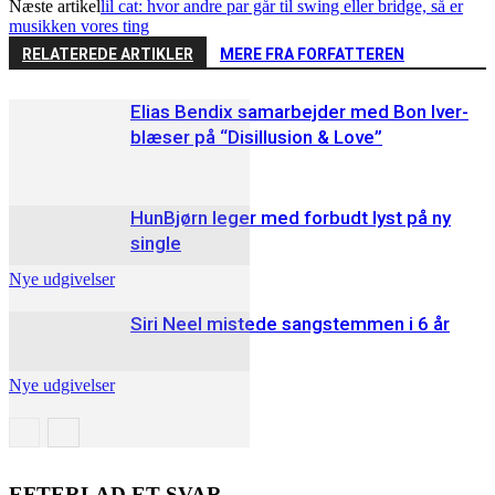
Næste artikel
lil cat: hvor andre par går til swing eller bridge, så er
musikken vores ting
RELATEREDE ARTIKLER
MERE FRA FORFATTEREN
Elias Bendix samarbejder med Bon Iver-
blæser på “Disillusion & Love”
HunBjørn leger med forbudt lyst på ny
single
Nye udgivelser
Siri Neel mistede sangstemmen i 6 år
Nye udgivelser
Nye udgivelser
EFTERLAD ET SVAR