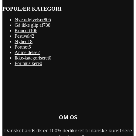
POPULÆR KATEGORI
Nye udgivelser
805
Gå ikke glip af
738
Koncert
106
Festival
42
Nyhed
18
Portræt
5
Anmeldelse
2
Ikke-kategoriseret
0
For musikere
0
OM OS
Danskebands.dk er 100% dedikeret til danske kunstnere