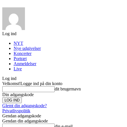
Log ind
NYT
Nye udgivelser
Koncerter
Portræt
Anmeldelser
Live
Log ind
Velkomst!
Logge ind på din konto
dit brugernavn
Din adgangskode
Glemt din adgangskode?
Privatlivspolitik
Gendan adgangskode
Gendan din adgangskode
din e-mail