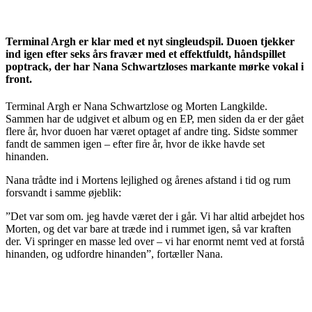
Terminal Argh er klar med et nyt singleudspil. Duoen tjekker
ind igen efter seks års fravær med et effektfuldt, håndspillet
poptrack, der har Nana Schwartzloses markante mørke vokal i
front.
Terminal Argh er Nana Schwartzlose og Morten Langkilde.
Sammen har de udgivet et album og en EP, men siden da er der gået
flere år, hvor duoen har været optaget af andre ting. Sidste sommer
fandt de sammen igen – efter fire år, hvor de ikke havde set
hinanden.
Nana trådte ind i Mortens lejlighed og årenes afstand i tid og rum
forsvandt i samme øjeblik:
”Det var som om. jeg havde været der i går. Vi har altid arbejdet hos
Morten, og det var bare at træde ind i rummet igen, så var kraften
der. Vi springer en masse led over – vi har enormt nemt ved at forstå
hinanden, og udfordre hinanden”, fortæller Nana.