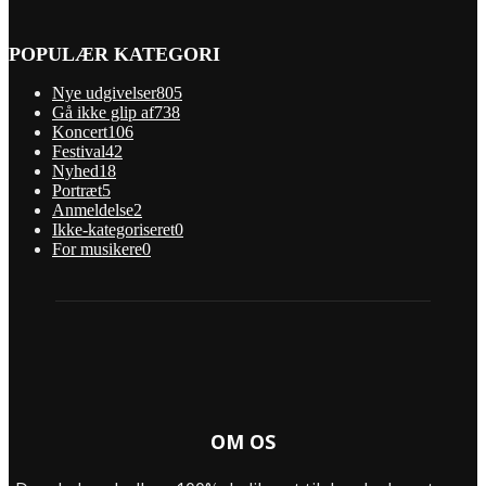
POPULÆR KATEGORI
Nye udgivelser
805
Gå ikke glip af
738
Koncert
106
Festival
42
Nyhed
18
Portræt
5
Anmeldelse
2
Ikke-kategoriseret
0
For musikere
0
OM OS