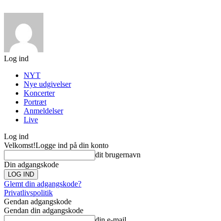
Log ind
NYT
Nye udgivelser
Koncerter
Portræt
Anmeldelser
Live
Log ind
Velkomst!
Logge ind på din konto
dit brugernavn
Din adgangskode
Glemt din adgangskode?
Privatlivspolitik
Gendan adgangskode
Gendan din adgangskode
din e-mail