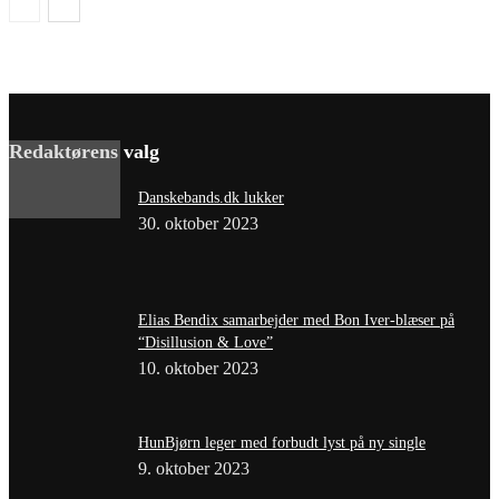
Redaktørens valg
Danskebands.dk lukker
30. oktober 2023
Elias Bendix samarbejder med Bon Iver-blæser på
“Disillusion & Love”
10. oktober 2023
HunBjørn leger med forbudt lyst på ny single
9. oktober 2023