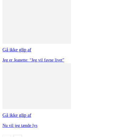
Gå ikke glip af
Jeg er Jeanette: “Jeg vil favne livet”
Gå ikke glip af
Nu vil jeg tænde lys