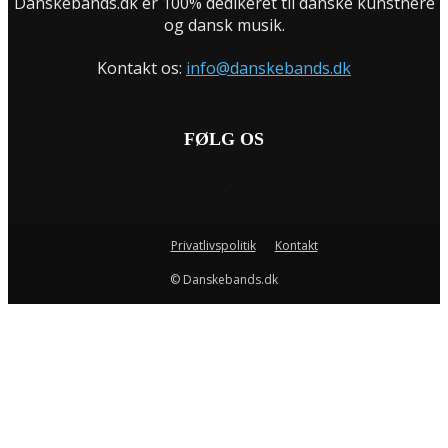
Danskebands.dk er 100% dedikeret til danske kunstnere
og dansk musik.
Kontakt os:
info@danskebands.dk
FØLG OS
Privatlivspolitik
Kontakt
© Danskebands.dk