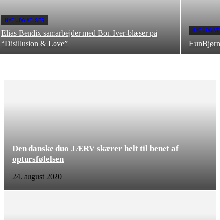
NYE UDGIVELSER
NYE UDGIVE
Elias Bendix samarbejder med Bon Iver-blæser på
“Disillusion & Love”
HunBjørn 
Den danske duo JÆRV skærer helt til benet af
optursfølelsen
24. august 2020