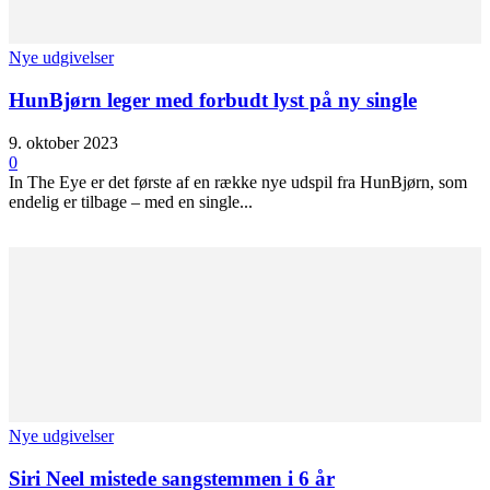
Nye udgivelser
HunBjørn leger med forbudt lyst på ny single
9. oktober 2023
0
In The Eye er det første af en række nye udspil fra HunBjørn, som
endelig er tilbage – med en single...
Nye udgivelser
Siri Neel mistede sangstemmen i 6 år